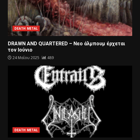
DEATH METAL
DRAWN AND QUARTERED – Nεο άλμπουμ έρχεται
τον Ιούνιο
24 Μαΐου 2025
489
DEATH METAL