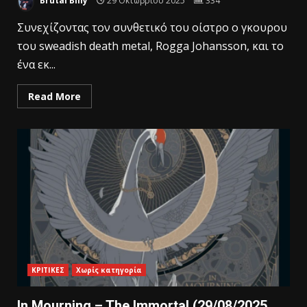
Brutal Billy
29 Οκτωβρίου 2025
334
Συνεχίζοντας τον συνθετικό του οίστρο ο γκουρου
του sweadish death metal, Rogga Johansson, και το
ένα εκ...
Read More
ΚΡΙΤΙΚΕΣ
Χωρίς κατηγορία
In Mourning – The Immortal (29/08/2025