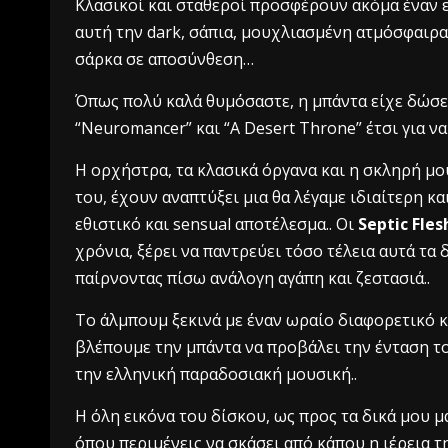
Κλασικοί και σταθεροί προσφέρουν ακόμα έναν 
αυτή την dark, σάπια, μουχλιασμένη ατμόσφαιρα
σάρκα σε αποσύνθεση…
Όπως πολύ καλά θυμόσαστε, η μπάντα είχε δώσει
“Neuromancer” και “A Desert Throne” έτσι για να
Η ορχήστρα, τα κλασικά όργανα και η σκληρή μου
του, έχουν αναπτύξει μια θα λέγαμε ιδιαίτερη κα
εθιστικό και sensual αποτέλεσμα.. Οι
Septic Fles
χρόνια, ξέρει να παντρεύει τόσο τέλεια αυτά τα
παίρνοντας πίσω ανάλογη αγάπη και ζεστασιά..
Το άλμπουμ ξεκινά με έναν ωραίο διαφορετικό κ
βλέπουμε την μπάντα να προβάλει την ένταση το
την ελληνική παραδοσιακή μουσική..
Η όλη εικόνα του δίσκου, ως προς τα δικά μου μά
όπου περιμένεις να σκάσει από κάπου η ιέρεια 