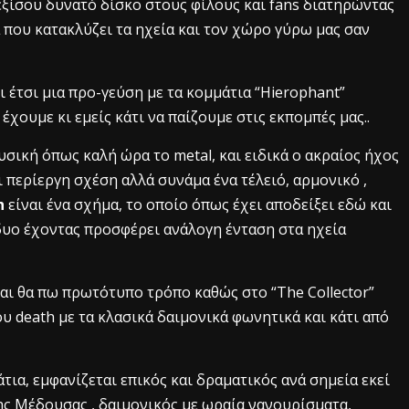
εξίσου δυνατό δίσκο στους φίλους και fans διατηρώντας
 που κατακλύζει τα ηχεία και τον χώρο γύρω μας σαν
 έτσι μια προ-γεύση με τα κομμάτια “Hierophant”
 έχουμε κι εμείς κάτι να παίζουμε στις εκπομπές μας..
σική όπως καλή ώρα το metal, και ειδικά ο ακραίος ήχος
ι περίεργη σχέση αλλά συνάμα ένα τέλειό, αρμονικό ,
h
είναι ένα σχήμα, το οποίο όπως έχει αποδείξει εδώ και
 δυο έχοντας προσφέρει ανάλογη ένταση στα ηχεία
αι θα πω πρωτότυπο τρόπο καθώς στο “The Collector”
υ death με τα κλασικά δαιμονικά φωνητικά και κάτι από
τια, εμφανίζεται επικός και δραματικός ανά σημεία εκεί
της Μέδουσας , δαιμονικός με ωραία νανουρίσματα,