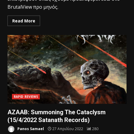
BrutalView προ μηνός.
Read More
RAPID REVIEWS
AZAAB: Summoning The Cataclysm
(15/4/2022 Satanath Records)
Panos Samael
27 Απριλίου 2022
280