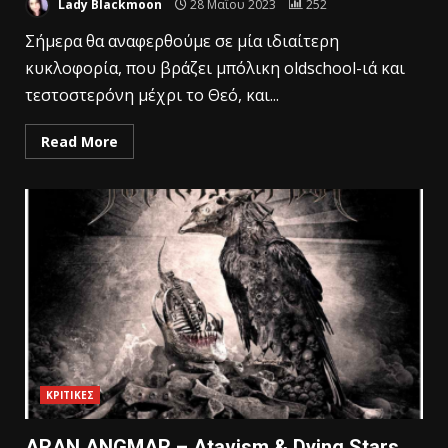
Lady Blackmoon
28 Μαΐου 2023
252
Σήμερα θα αναφερθούμε σε μία ιδιαίτερη
κυκλοφορία, που βράζει μπόλικη oldschool-ιά και
τεστοστερόνη μέχρι το Θεό, και...
Read More
ΚΡΙΤΙΚΕΣ
ARAN ANGMAR – Atavism & Dying Stars