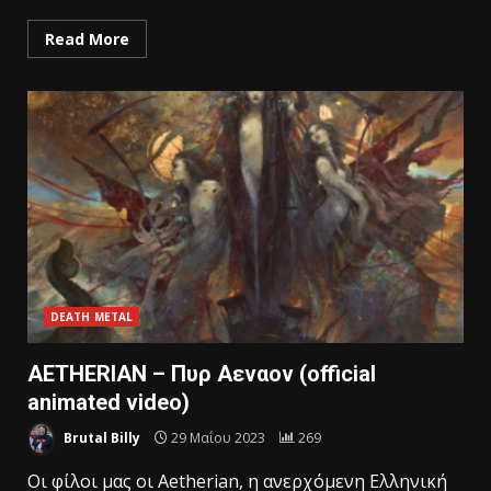
Read More
DEATH METAL
AETHERIAN – Πυρ Αεναον (official
animated video)
Brutal Billy
29 Μαΐου 2023
269
Οι φίλοι μας οι Aetherian, η ανερχόμενη Ελληνική