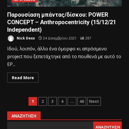
Παρουσίαση μπάντας/δίσκου: POWER
CONCEPT – Anthropocentricity (15/12/21
Independent)
Nick Dexx
24 Δεκεμβρίου 2021
287
Ιδού, λοιπόν, άλλο ένα όμορφο κι απρόσμενο
project που ξεπετάχτηκε από το πουθενά με αυτό το
EP...
Read More
1
2
3
4
…
46
Next
ΑΝΑΖΉΤΗΣΗ
ΑΝΑΖΉΤΗΣΗ