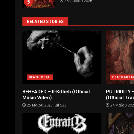
26 Ιουνίου 2026
5
RELATED STORIES
DEATH METAL
DEATH META
BEHEADED – Il-Kittieb (Official
PUTRIDITY 
Music Video)
(Official Tra
25 Μαΐου 2025
533
24 Μαΐου 20