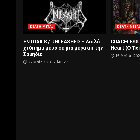
DEATH METAL
DEATH META
ENTRAILS / UNLEASHED – Διπλό
GRACELESS 
χτύπημα μέσα σε μια μέρα απ την
Heart (Offici
Σουηδία
15 Μαΐου 20
22 Μαΐου 2025
511