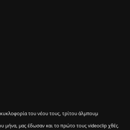
 κυκλοφορία του νέου τους, τρίτου άλμπουμ
ου μήνα, μας έδωσαν και το πρώτο τους videoclip χθές.