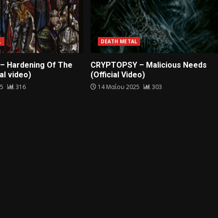
L
DEATH METAL
– Hardening Of The
CRYPTOPSY – Malicious Needs
al video)
(Official Video)
25
316
14 Μαΐου 2025
303