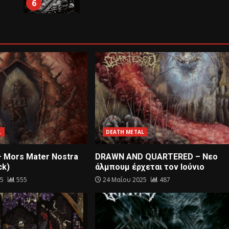
6
L
DEATH METAL
– Mors Mater Nostra
DRAWN AND QUARTERED – Nεο
ck)
άλμπουμ έρχεται τον Ιούνιο
25
555
24 Μαΐου 2025
487