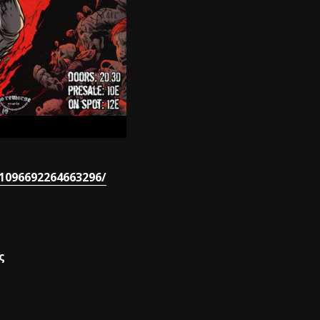
1096692264663296/
ς