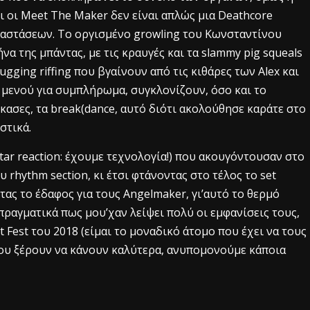
ι οι Meet The Maker δεν είναι απλώς μια Deathcore
ιαστάσεων. Το οργισμένο growling του Κωνσταντίνου
να της μπάντας, με τις κραυγές και τα slammy pig squeals
gging riffing που βγαίνουν από τις κιθάρες των Alex και
το μενού για συμπλήρωμα, συγκλονίζουν, όσο και το
ασες, τα break(dance, αυτό διότι ακολούθησε καράτε στο
ιστικά.
star reaction: έχουμε τεχνολογία!) που ακουγόντουσαν στο
 rhythm section, κι έτσι φτάνοντας στο τέλος το set
ας το έδαφος για τους Angelmaker, γι’αυτό το θερμό
αγματικά πως μου’χαν λείψει πολύ οι εμφανίσεις τους,
 Fest του 2018 (είμαι το μοναδικό άτομο που έχει να τους
 που ξέρουν να κάνουν καλύτερα, ανυπομονούμε κάποια