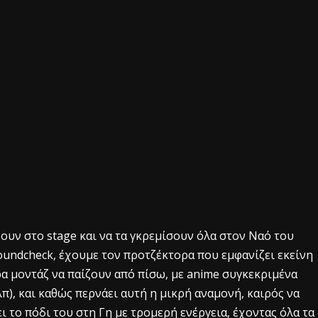
ουν στο stage και να τα γκρεμίσουν όλα στον Ναό του
 soundcheck, έχουμε τον προτζέκτορα που εμφανίζει εκείνη
α μοντάζ να παίζουν από πίσω, με anime συγκεκριμένα
π), και καθώς περνάει αυτή η μικρή αναμονή, καιρός να
ι το πόδι του στη Γη με τρομερή ενέργεια, έχοντας όλα τα