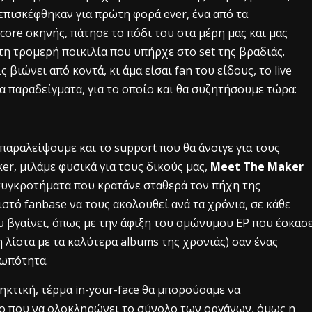
 επισκέφθηκαν για πρώτη φορά ever, ένα από τα
ore σκηνής, πάτησε το πόδι του στα μέρη μας και μας
 τη τρομερή ποικιλία που υπήρχε στο set της βραδιάς.
ς βιώνει από κοντά, κι άμα είσαι fan του είδους, το live
α παραδείγματα, για το οποίο και θα συζητήσουμε τώρα:
 παραλείψουμε και το support που θα άνοιγε για τους
er, μιλάμε φυσικά για τους δικούς μας,
Meet The Maker
ά συγκροτήματα που κρατάνε σταθερά τον πήχη της
ιστό fanbase να τους ακολουθεί ανά τα χρόνια, σε κάθε
υ βγαίνει, όπως με την άφιξη του ομώνυμου EP που έσκασ
 λίστα με τα καλύτερα albums της χρονιάς) σαν ένας
ρωπότητα.
κτική, τέρμα in-your-face θα μπορούσαμε να
ο που να ολοκληρώνει το σύνολο των ο
ργάνων, όμως η