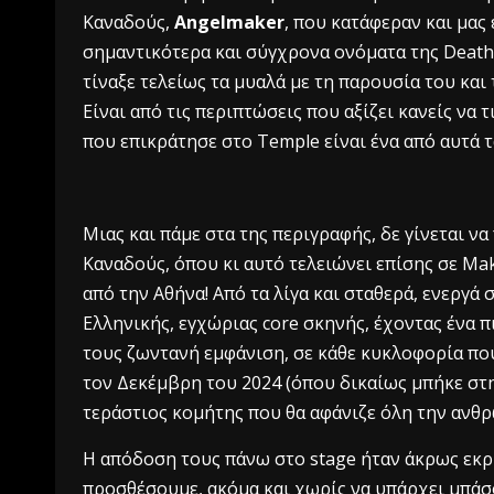
Καναδούς,
Angelmaker
, που κατάφεραν και μας
σημαντικότερα και σύγχρονα ονόματα της Deathc
τίναξε τελείως τα μυαλά με τη παρουσία του και
Είναι από τις περιπτώσεις που αξίζει κανείς να τι
που επικράτησε στο Temple είναι ένα από αυτά τ
Μιας και πάμε στα της περιγραφής, δε γίνεται να
Καναδούς, όπου κι αυτό τελειώνει επίσης σε Mak
από την Αθήνα! Από τα λίγα και σταθερά, ενεργ
Ελληνικής, εγχώριας core σκηνής, έχοντας ένα π
τους ζωντανή εμφάνιση, σε κάθε κυκλοφορία πο
τον Δεκέμβρη του 2024 (όπου δικαίως μπήκε στη
τεράστιος κομήτης που θα αφάνιζε όλη την ανθ
Η απόδοση τους πάνω στο stage ήταν άκρως εκρη
προσθέσουμε, ακόμα και χωρίς να υπάρχει μπάσ