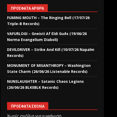
ΠΡΌΣΦΑΤΑ ΆΡΘΡΑ
FUMING MOUTH – The Ringing Bell (17/07/26
Triple-B Records)
VAFURLOGI – Gneisti Af Eldi Guðs (19/06/26
Norma Evangelium Diaboli)
DEVILDRIVER – Strike And Kill (10/07/26 Napalm
Records)
MONUMENT OF MISANTHROPY – Washington
State Charm (26/06/26 Listenable Records)
NUNSLAUGHTER – Satanic Chaos Legions
(26/06/26 BLKIIBLK Records)
ΠΡΌΣΦΑΤΑ ΣΧΌΛΙΑ
Χωρίς σχόλια για εμφάνιση.