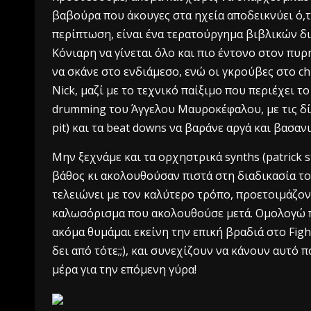
βαβούρα που άκουγες στα ηχεία αποδεικνύει ό,τ
περίπτωση, είναι ένα τερατούργημα βιβλικών δ
Κόνιαρη να γίνεται όλο και πιο έντονο στον πυρή
να σκάνε στο ενδιάμεσο, ενώ οι γκρούβες στο chu
Nick, μαζί με το τεχνικό παίξιμο που περιέχει 
drumming του Άγγελου Μαυροκέφαλου, με τις δίκ
pit) και τα beat downs να βαράνε αργά και βασαν
Μην ξεχνάμε και τα ορχηστρικά synths (patrick 
βάθος κι ακολουθούσαν πιστά στη διαδικασία του
τελειώνει με τον καλύτερο τρόπο, προετοιμάζοντ
καλωσόρισμα που ακολουθούσε μετά. Ομολογώ πρ
ακόμα θυμάμαι εκείνη την επική βραδιά στο Fight
δει από τότε;;), και συνεχίζουν να κάνουν αυτό
μέρα για την επόμενη γύρα!