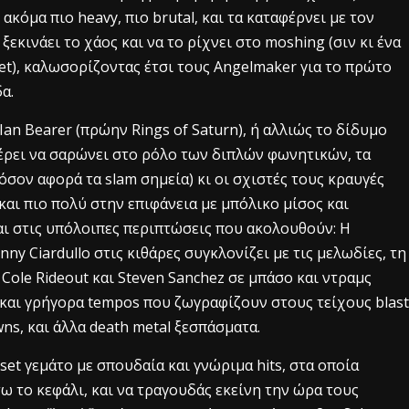
ακόμα πιο heavy, πιο brutal, και τα καταφέρνει με τον
εκινάει το χάος και να το ρίχνει στο moshing (σιν κι ένα
et), καλωσορίζοντας έτσι τους Angelmaker για το πρώτο
α.
Ian Bearer (πρώην Rings of Saturn), ή αλλιώς το δίδυμο
 ξέρει να σαρώνει στο ρόλο των διπλών φωνητικών, τα
όσον αφορά τα slam σημεία) κι οι σχιστές τους κραυγές
και πιο πολύ στην επιφάνεια με μπόλικο μίσος και
ι στις υπόλοιπες περιπτώσεις που ακολουθούν: Η
nny Ciardullo στις κιθάρες συγκλονίζει με τις μελωδίες, τη
ι Cole Rideout και Steven Sanchez σε μπάσο και ντραμς
 και γρήγορα tempos που ζωγραφίζουν στους τείχους blast
ns, και άλλα death metal ξεσπάσματα.
set γεμάτο με σπουδαία και γνώριμα hits, στα οποία
τω το κεφάλι, και να τραγουδάς εκείνη την ώρα τους