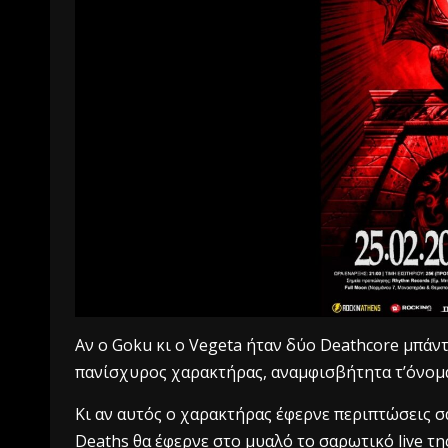
Αν ο Goku κι ο Vegeta ήταν δύο Deathcore μπάντε
πανίσχυρος χαρακτήρας, αναμφισβήτητα τ’όνομα
Κι αν αυτός ο χαρακτήρας έφερνε περιπτώσεις σ
De
aths θα έφερνε στο μυαλό το σαρωτικό live τ