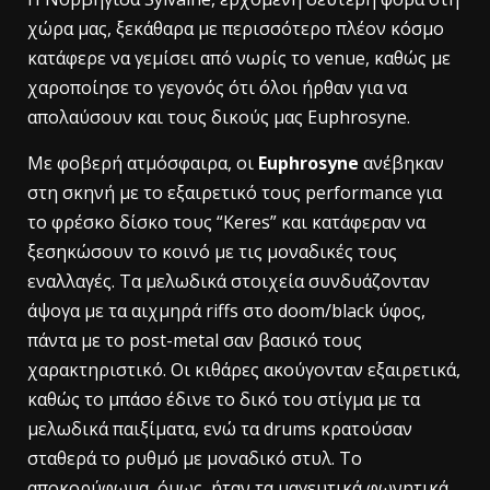
χώρα μας, ξεκάθαρα με περισσότερο πλέον κόσμο
κατάφερε να γεμίσει από νωρίς το venue, καθώς με
χαροποίησε το γεγονός ότι όλοι ήρθαν για να
απολαύσουν και τους δικούς μας Euphrosyne.
Με φοβερή ατμόσφαιρα, οι
Euphrosyne
ανέβηκαν
στη σκηνή με το εξαιρετικό τους performance για
το φρέσκο δίσκο τους “Keres” και κατάφεραν να
ξεσηκώσουν το κοινό με τις μοναδικές τους
εναλλαγές. Τα μελωδικά στοιχεία συνδυάζονταν
άψογα με τα αιχμηρά riffs στο doom/black ύφος,
πάντα με το post-metal σαν βασικό τους
χαρακτηριστικό. Οι κιθάρες ακούγονταν εξαιρετικά,
καθώς το μπάσο έδινε το δικό του στίγμα με τα
μελωδικά παιξίματα, ενώ τα drums κρατούσαν
σταθερά το ρυθμό με μοναδικό στυλ. Το
αποκορύφωμα, όμως, ήταν τα μαγευτικά φωνητικά