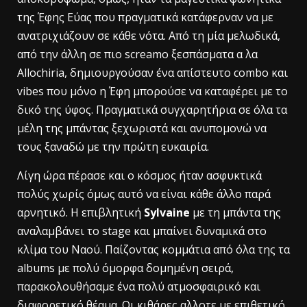
της Έφης Εύας που πραγματικά κατάφερναν να με
ανατριχιάζουν σε κάθε νότα. Από τη μία μελωδικά,
από την άλλη σε πιο screamo ξεσπάσματα α λα
Allochiria, δημιουργούσαν ένα απίστευτο combo και
vibes που μόνο η Έφη μπορούσε να καταφέρει με το
δικό της ύφος. Πραγματικά συγχαρητήρια σε όλα τα
μέλη της μπάντας ξεχωριστά και ανυπομονώ να
τους ξαναδώ με την πρώτη ευκαιρία.
Λίγη ώρα πέρασε και ο κόσμος ήταν ασφυκτικά
πολύς χωρίς όμως αυτό να είναι κάθε άλλο παρά
αρνητικό. Η επιβλητική
Sylvaine
με τη μπάντα της
αναλαμβάνει το stage και μπαίνει δυναμικά στο
κλίμα του Ναού. Παίζοντας κομμάτια από όλα της τα
albums με πολύ όμορφα δομημένη σειρά,
παρακολουθήσαμε ένα πολύ ατμοσφαιρικό και
διαφορετικό θέαμα. Οι κιθάρες αλλοτε με επιθετικό