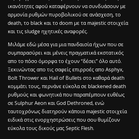
ικανότητες αφού καταφέρνουν να συνδυάσουν με
αρμονία ρυθμών πυροβολικού σε ανάσχεση, το
death, το black και το doom με τα majestic στοιχεία
και τις sludge ηχητικές αναφορές.
Μιλάμε εδώ μέσα για μια πανδαισία ήχων που σε
συμπαρασύρει και μένεις πραγματικά εκστατικός
απο το πόσο όμορφα το έχουν “δέσει” όλο αυτό.
Ξεκινώντας απο τις σαφείς επιρροές απο Asphyx,
Bolt Thrower και Hail of Bullets στο καθαρά death
κομμάτι τους, περνάνε εύκολα σε blackened death
ρυθμούς και φωνητικά που παραπέμπουν ευθέως
σε Sulphur Aeon και God Dethroned, ενώ
ταυτοχρόνως διατηρούν κάποια majestic στοιχεία
ειδικά στις ενορχηστρώσεις που σου θυμίζουν
εύκολα τους δικούς μας Septic Flesh.