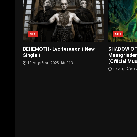
ΝΕΑ
ΝΕΑ
BEHEMOTH- Lvciferaeon ( New
SHADOW OF 
Single )
Meatgrinder
(Official Mu
13 Απριλίου 2025
313
13 Απριλίου