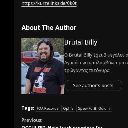
https://kurzelinks.de/0k0t
About The Author
Brutal Billy
Ο Βrutal Βilly έχει 3 μεγάλες
Αγαπάει να απολαμβάνει μια 
τρώγοντας πιτόγυρα.
See author's posts
Tags:
FDA Records
Ophis
Spew Forth Odium
Previous:
OCCULSED: New track premiere for