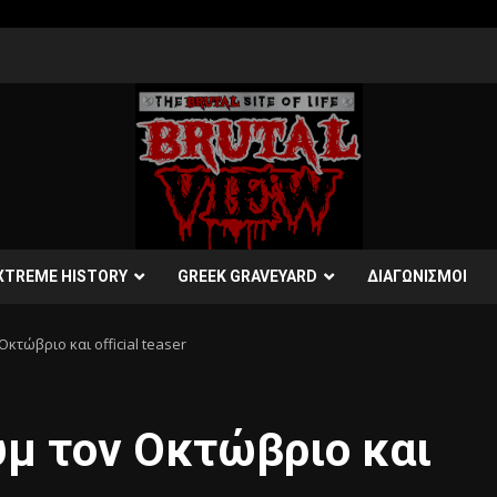
XTREME HISTORY
GREEK GRAVEYARD
ΔΙΑΓΩΝΙΣΜΟΙ
κτώβριο και official teaser
μ τον Οκτώβριο και