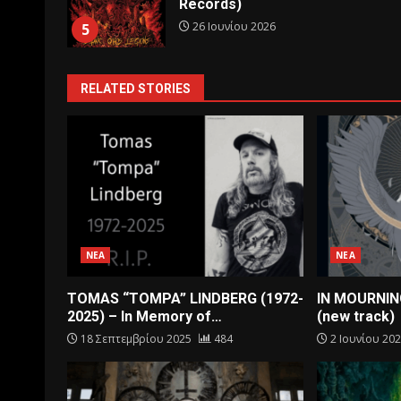
Records)
26 Ιουνίου 2026
5
RELATED STORIES
ΝΕΑ
ΝΕΑ
TOMAS “TOMPA” LINDBERG (1972-
IN MOURNIN
2025) – In Memory of…
(new track)
18 Σεπτεμβρίου 2025
484
2 Ιουνίου 20