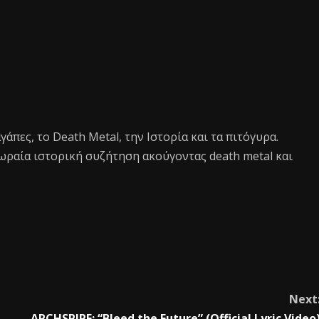
 αγάπες, το Death Metal, την Ιστορία και τα πιτόγυρα.
ωραία ιστορική συζήτηση ακούγοντας death metal και
Next
ARCHSPIRE: “Bleed the Future” (Official Lyric Video