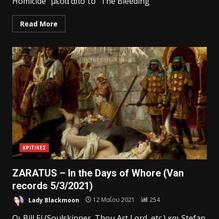
Homicide” μέσα απο το ”The Bleeding”
Read More
ΚΡΙΤΙΚΕΣ
ZARATUS – In the Days of Whore (Van
records 5/3/2021)
Lady Blackmoon
12 Μαΐου 2021
254
Οι Bill El (Soulskinner, Thou Art Lord, etc.) και Stefan