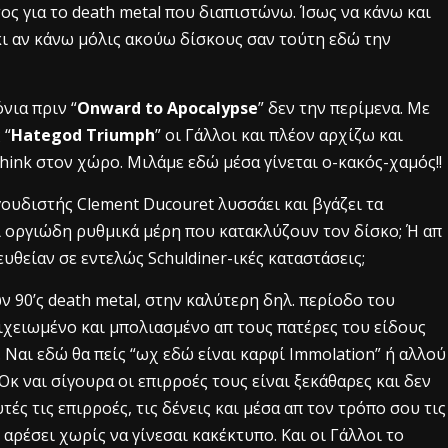
ς για το death metal που διαπιστώνω. Ίσως να κάνω και
κι αν κάνω μόλις ακούω δίσκους σαν τούτη εδώ την
νια πριν “
Onward to Apocalypse
” δεν την περίμενα. Με
 “
Hategod Triumph
” οι Γάλλοι και πλέον αρχίζω και
think στον χώρο. Μιλάμε εδώ μέσα γίνεται ο-κακός-χαμός!!
γουδιστής Clement Ducouret λυσσάει και βγάζει τα
 οργιώδη ρυθμικά μέρη που κατακλύζουν τον δίσκο; Ή απ
υθείαν σε εντελώς Schuldiner-ικές καταστάσεις;
 90’ς death metal, στην καλύτερη δηλ. περίοδο του
ιχειωμένο και μπολιασμένο απ τους πατέρες του είδους
 Ναι εδώ θα πείς “ωχ εδώ είναι καρφί Immolation” ή αλλού
 Oκ ναι σίγουρα οι επιρροές τους είναι ξεκάθαρες και δεν
τές τις επιρροές, τις δένεις και μέσα απ τον τρόπο σου τις
αρέσει χωρίς να γίνεσαι κακέκτυπο. Και οι Γάλλοι το