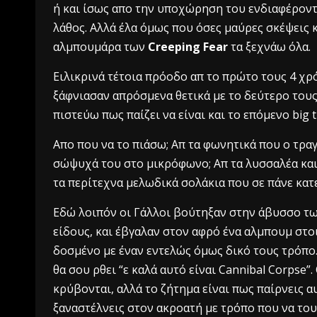
ή και ίσως απο την υποχώρηση του ενδιαφέροντο
λάθος. Αλλά έλα όμως που όσες μαύρες σκέψεις 
αλμπουμάρα των
Creeping Fear
τα ξεχνάω όλα.
Ειλικρινά τέτοια πρόοδο απ το πρώτο τους 4 χρό
ξάφνιασαν απρόσμενα θετικά με το δεύτερο τους
πιστεύω πως παίζει να είναι και το επόμενο big 
Απο που να το πιάσω; Απ τα φωνητικά που ο τρα
σώψυχά του στο μικρόφωνο; Απ τα λυσσαλέα και
τα περίτεχνα μελωδικά σολάκια που σε πάνε κατε
Εδώ λοιπόν οι Γάλλοι βούτηξαν στην άβυσσο των
είδους, και έβγαλαν στον αφρό ένα αλμπουμ στο
δοσμένο με έναν εντελώς όμως δικό τους τρόπο.
θα σου ρθει “ε καλά αυτό είναι Cannibal Corpse”.
κρύβονται, αλλά το ζήτημα είναι πως παίρνεις αυ
ξαναστέλνεις στον ακροατή με τρόπο που να του 