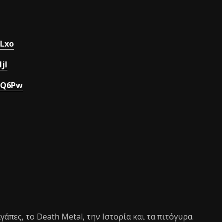
_Lxo
jI
HQ6Pw
 αγάπες, το Death Metal, την Ιστορία και τα πιτόγυρα.