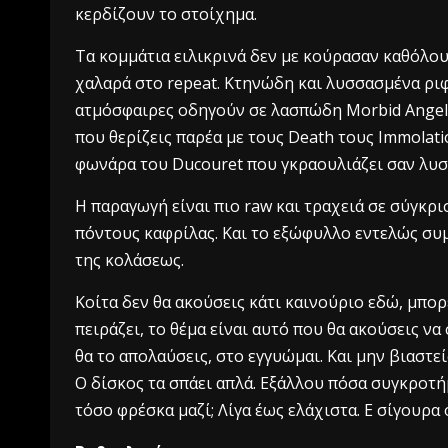
κερδίζουν το στοίχημα.
Τα κομμάτια ειλικρινά δεν με κούρασαν καθόλου,
χαλαρά στο repeat. Κτηνώδη και λυσσασμένα ριφ
ατμόσφαιρες οδηγούν σε λασπώδη Morbid Angel-ι
που θερίζεις παρέα με τους Death τους Immolatio
φωνάρα του Ducouret που γκραουλιάζει σαν λυ
Η παραγωγή είναι πιο raw και τραχειά σε σύγκρι
πόντους καφρίλας. Και το εξώφυλλο εντελώς συμ
της κολάσεως.
Κοίτα δεν θα ακούσεις κάτι καινούριο εδώ, μπορε
πειράζει, το θέμα είναι αυτό που θα ακούσεις να 
θα το απολαύσεις, στο εγγυώμαι. Και μην βιαστεί
Ο δίσκος τα σπάει απλά. Εξάλλου πόσα συγκροτ
τόσο φρέσκα μαζί; Λίγα έως ελάχιστα. Ε σίγουρα