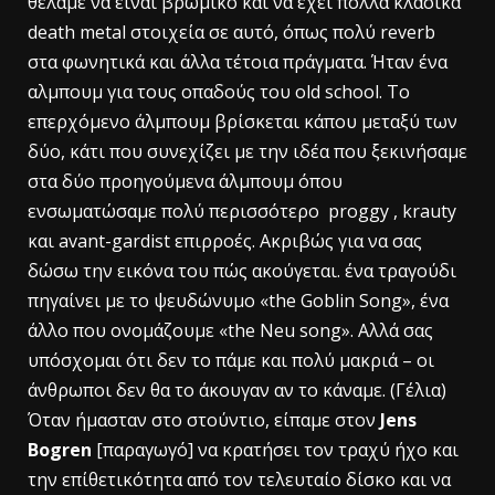
θέλαμε να είναι βρώμικο και να έχει πολλά κλασικά
death metal στοιχεία σε αυτό, όπως πολύ reverb
στα φωνητικά και άλλα τέτοια πράγματα. Ήταν ένα
αλμπουμ για τους οπαδούς του old school. Το
επερχόμενο άλμπουμ βρίσκεται κάπου μεταξύ των
δύο, κάτι που συνεχίζει με την ιδέα που ξεκινήσαμε
στα δύο προηγούμενα άλμπουμ όπου
ενσωματώσαμε πολύ περισσότερο proggy , krauty
και avant-gardist επιρροές. Ακριβώς για να σας
δώσω την εικόνα του πώς ακούγεται. ένα τραγούδι
πηγαίνει με το ψευδώνυμο «the Goblin Song», ένα
άλλο που ονομάζουμε «the Neu song». Αλλά σας
υπόσχομαι ότι δεν το πάμε και πολύ μακριά – οι
άνθρωποι δεν θα το άκουγαν αν το κάναμε. (Γέλια)
Όταν ήμασταν στο στούντιο, είπαμε στον
Jens
Bogren
[παραγωγό] να κρατήσει τον τραχύ ήχο και
την επίθετικότητα από τον τελευταίο δίσκο και να