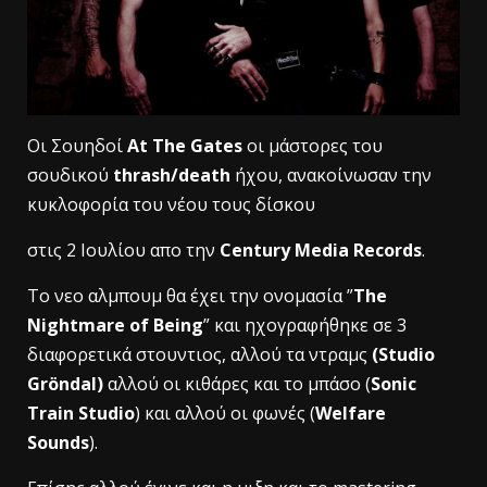
Οι Σουηδοί
At The Gates
οι μάστορες του
σουδικού
thrash/death
ήχου, ανακοίνωσαν την
κυκλοφορία του νέου τους δίσκου
στις 2 Ιουλίου απο την
Century Media Records
.
To νεο αλμπουμ θα έχει την ονομασία ”
The
Nightmare of Being
” και ηχογραφήθηκε σε 3
διαφορετικά στουντιος, αλλού τα ντραμς
(
Studio
Gröndal)
αλλού οι κιθάρες και το μπάσο (
Sonic
Train Studio
) και αλλού οι φωνές (
Welfare
Sounds
).