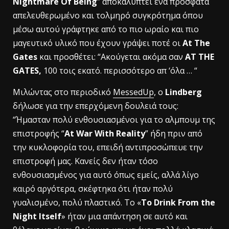
Nightmare Of Being
” αποκαλύπτει ένα πρόσφατα
απελευθερωμένο και τολμηρό συγκρότημα όπου
μέσω αυτού γράφτηκε από το πιο ωραίο και πιο
μαγευτικό υλικό που έχουν γράψει ποτέ οι
At The
Gates
και προσθέτει: “Ακούγεται ακόμα σαν
AT THE
GATES,
100 τοις εκατό. περισσότερο απ ‘όλα … “
Μιλώντας στο περιοδικό
MessedUp
, ο
Lindberg
δήλωσε για την επερχόμενη δουλειά τους:
“Ήμασταν πολύ ενθουσιασμένοι για το αλμπουμ της
επιστροφής “
At War With Reality
” ήδη πριν από
την κυκλοφορία του, επειδή αντιπροσώπευε την
επιστροφή μας. Κανείς δεν ήταν τόσο
ενθουσιασμένος για αυτό όπως εμείς, αλλά λίγο
καιρό αργότερα, σκέφτηκα ότι ήταν πολύ
γυαλισμένο, πολύ πλαστικό. Το «
To Drink From the
Night Itself
» ήταν μια απάντηση σε αυτό και