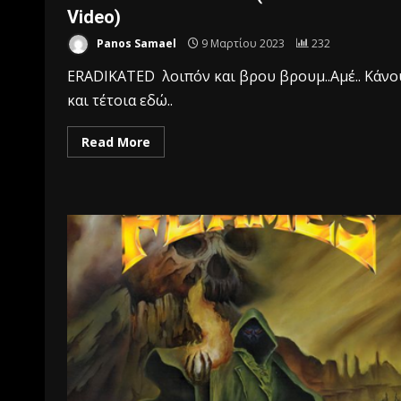
Video)
Panos Samael
9 Μαρτίου 2023
232
ERADIKATED λοιπόν και βρου βρουμ..Αμέ.. Κάνο
και τέτοια εδώ..
Read More