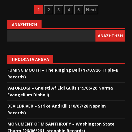
1
2
3
4
5
Next
ΑΝΑΖΉΤΗΣΗ
ΑΝΑΖΉΤΗΣΗ
ΠΡΌΣΦΑΤΑ ΆΡΘΡΑ
FUMING MOUTH – The Ringing Bell (17/07/26 Triple-B
Records)
VAFURLOGI – Gneisti Af Eldi Guðs (19/06/26 Norma
Evangelium Diaboli)
DEVILDRIVER – Strike And Kill (10/07/26 Napalm
Records)
MONUMENT OF MISANTHROPY – Washington State
Charm (26/06/26 Listenable Records)