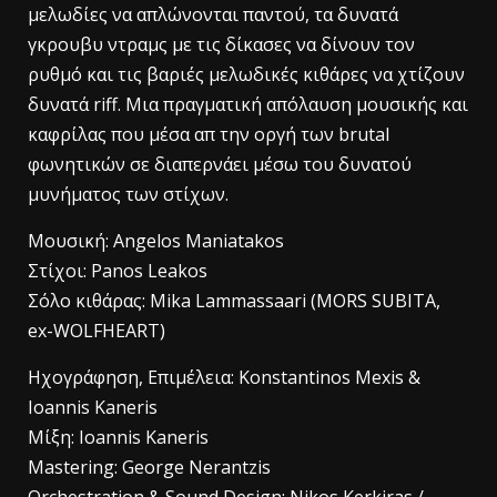
μελωδίες να απλώνονται παντού, τα δυνατά
γκρουβυ ντραμς με τις δίκασες να δίνουν τον
ρυθμό και τις βαριές μελωδικές κιθάρες να χτίζουν
δυνατά riff. Mια πραγματική απόλαυση μουσικής και
καφρίλας που μέσα απ την οργή των brutal
φωνητικών σε διαπερνάει μέσω του δυνατού
μυνήματος των στίχων.
Mουσική: Angelos Maniatakos
Στίχοι: Panos Leakos
Σόλο κιθάρας: Mika Lammassaari (MORS SUBITA,
ex-WOLFHEART)
Ηχογράφηση, Eπιμέλεια: Konstantinos Mexis &
Ioannis Kaneris
Μίξη: Ioannis Kaneris
Mastering: George Nerantzis
Orchestration & Sound Design: Nikos Kerkiras /