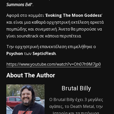
Summons Evil
“.
Αφορά στο κομμάτι ‘
Evoking The Moon Goddess
‘
και είναι μια καθαρά ορχηστρική εκτέλεση αρκετά
πομπώδης και σινεματική. Άνετα θα μπορούσε να
γίνει soundtrack σε κάποια περιπέτεια.
Tην ορχηστρική επανεκτέλεση επιμελήθηκε ο
Psychon
των
SepticFlesh
.
https://www.youtube.com/watch?v=Oh07h9M7jp0
About The Author
Brutal Billy
Ο Βrutal Βilly έχει 3 μεγάλες
αγάπες, το Death Metal, την
Ιστορία και τα πιτόγυρα.