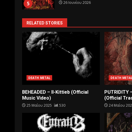
26 Ιουνίου 2026
5
RELATED STORIES
DEATH METAL
DEATH META
BEHEADED – Il-Kittieb (Official
PUTRIDITY 
Music Video)
(Official Tra
25 Μαΐου 2025
530
24 Μαΐου 20