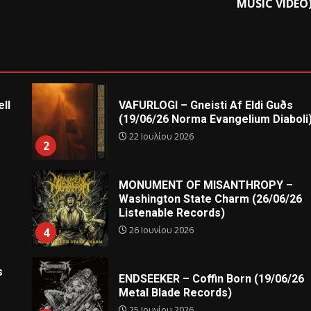
MUSIC VIDEO
ll
VAFURLOGI – Gneisti Af Eldi Guðs
(19/06/26 Norma Evangelium Diaboli
22 Ιουλίου 2026
2
MONUMENT OF MISANTHROPY –
Washington State Charm (26/06/26
Listenable Records)
26 Ιουνίου 2026
4
s
ENDSEEKER – Coffin Born (19/06/26
Metal Blade Records)
25 Ιουνίου 2026