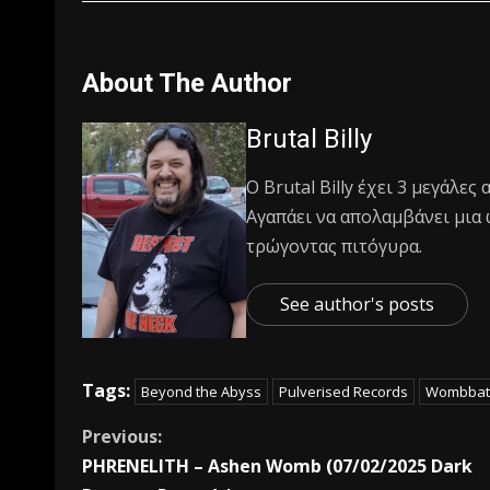
About The Author
Brutal Billy
Ο Βrutal Βilly έχει 3 μεγάλες
Αγαπάει να απολαμβάνει μια 
τρώγοντας πιτόγυρα.
See author's posts
Tags:
Beyond the Abyss
Pulverised Records
Wombbat
Previous:
PHRENELITH – Ashen Womb (07/02/2025 Dark