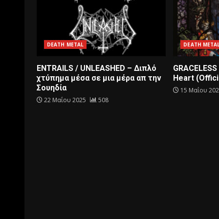
DEATH METAL
DEATH META
ENTRAILS / UNLEASHED – Διπλό
GRACELESS 
χτύπημα μέσα σε μια μέρα απ την
Heart (Offici
Σουηδία
15 Μαΐου 20
22 Μαΐου 2025
508