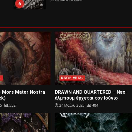
6
L
DEATH METAL
– Mors Mater Nostra
DRAWN AND QUARTERED – Nεο
ck)
άλμπουμ έρχεται τον Ιούνιο
25
552
24 Μαΐου 2025
484