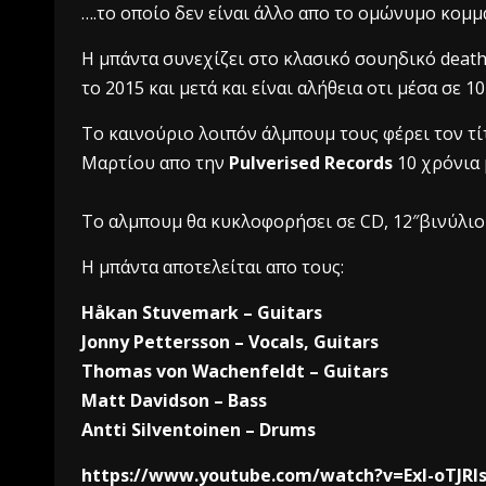
….το οποίο δεν είναι άλλο απο το ομώνυμο κομμά
H μπάντα συνεχίζει στο κλασικό σουηδικό death
το 2015 και μετά και είναι αλήθεια οτι μέσα σε 1
Το καινούριο λοιπόν άλμπουμ τους φέρει τον τί
Μαρτίου απο την
Pulverised Records
10 χρόνια 
To αλμπουμ θα κυκλοφορήσει σε CD, 12″βινύλιο
H μπάντα αποτελείται απο τους:
Håkan Stuvemark – Guitars
Jonny Pettersson – Vocals, Guitars
Thomas von Wachenfeldt – Guitars
Matt Davidson – Bass
Antti Silventoinen – Drums
https://www.youtube.com/watch?v=Exl-oTJRl