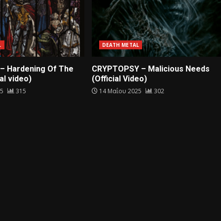
L
DEATH METAL
– Hardening Of The
CRYPTOPSY – Malicious Needs
al video)
(Official Video)
25
315
14 Μαΐου 2025
302