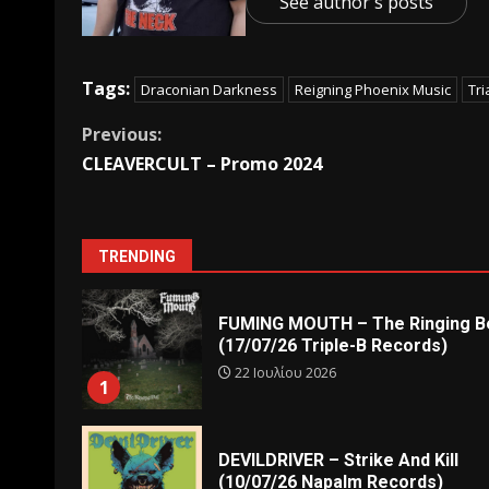
See author's posts
Tags:
Draconian Darkness
Reigning Phoenix Music
Tri
Previous:
CLEAVERCULT – Promo 2024
TRENDING
FUMING MOUTH – The Ringing Be
(17/07/26 Triple-B Records)
22 Ιουλίου 2026
1
DEVILDRIVER – Strike And Kill
(10/07/26 Napalm Records)