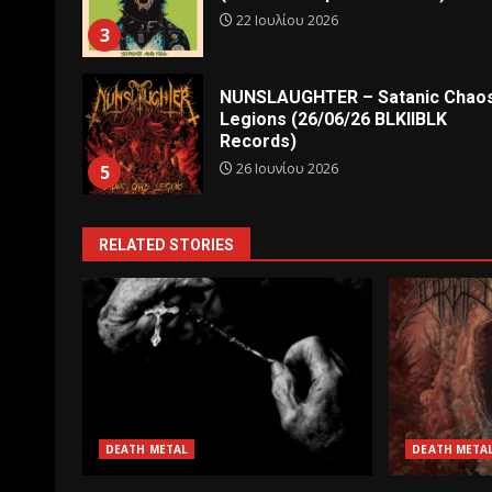
22 Ιουλίου 2026
3
NUNSLAUGHTER – Satanic Chao
Legions (26/06/26 BLKIIBLK
Records)
26 Ιουνίου 2026
5
RELATED STORIES
DEATH METAL
DEATH META