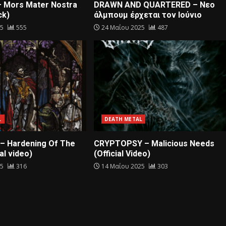
– Mors Mater Nostra
DRAWN AND QUARTERED – Nεο
ck)
άλμπουμ έρχεται τον Ιούνιο
25
555
24 Μαΐου 2025
487
L
DEATH METAL
– Hardening Of The
CRYPTOPSY – Malicious Needs
al video)
(Official Video)
25
316
14 Μαΐου 2025
303