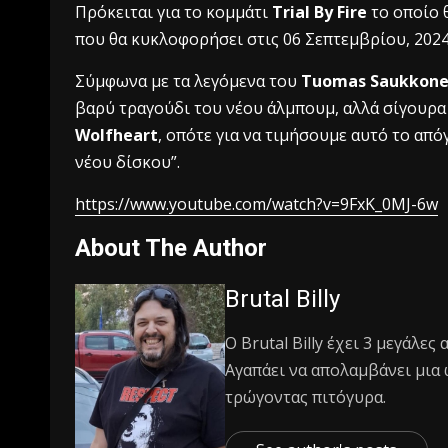
Πρόκειται για το κομμάτι
Trial By Fire
το οποίο 
που θα κυκλοφορήσει στις 06 Σεπτεμβρίου, 202
Σύμφωνα με τα λεγόμενα του
Τuomas Saukkon
βαρύ τραγούδι του νέου άλμπουμ, αλλά σίγουρα
Wolfheart
, οπότε για να τιμήσουμε αυτό το από
νέου δίσκου”.
https://www.youtube.com/watch?v=9FxK_0MJ-6w
About The Author
Brutal Billy
Ο Βrutal Βilly έχει 3 μεγάλες
Αγαπάει να απολαμβάνει μια 
τρώγοντας πιτόγυρα.