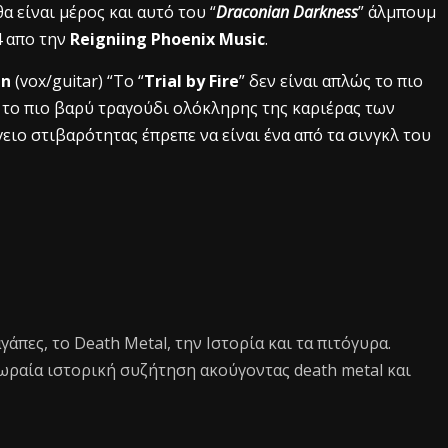
θα είναι μέρος και αυτό του “
Draconian Darkness
” άλμπουμ
4 απο την
Reigniing Phoenix Music
.
en
(vox/guitar) “
Το “
Trial by Fire
” δεν είναι απλώς το πιο
 το πιο βαρύ τραγούδι ολόκληρης της καριέρας των
γειο στιβαρότητας έπρεπε να είναι ένα από τα σινγκλ του
 αγάπες, το Death Metal, την Ιστορία και τα πιτόγυρα.
ωραία ιστορική συζήτηση ακούγοντας death metal και