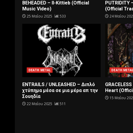
BEHEADED – Il-Kittieb (Official
PUTRIDITY 
Music Video)
(Official Tra
25 Μαΐου 2025
533
24 Μαΐου 20
DEATH METAL
DEATH META
ENTRAILS / UNLEASHED – Διπλό
GRACELESS 
χτύπημα μέσα σε μια μέρα απ την
Heart (Offici
Σουηδία
15 Μαΐου 20
22 Μαΐου 2025
511