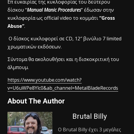
Eπ ευκαιρίας της κυκλοφορίας του δεύτερου
δίσκου “
Manual Manic Procedures
” έδωσαν στην
κυκλοφορία ως official video το κομμάτι
“Gross
Abuse”
.
O δίσκος κυκλοφορεί σε CD, 12″ βινύλιο 7 limited
χρωματικών εκδόσεων.
Σύντομα θα ακολουθήσει και η δισκοκριτική του
άλμπουμ.
https://www.youtube.com/watch?
v=U6uWPe8Ylc0&ab_channel=MetalBladeRecords
About The Author
Brutal Billy
Ο Βrutal Βilly έχει 3 μεγάλες