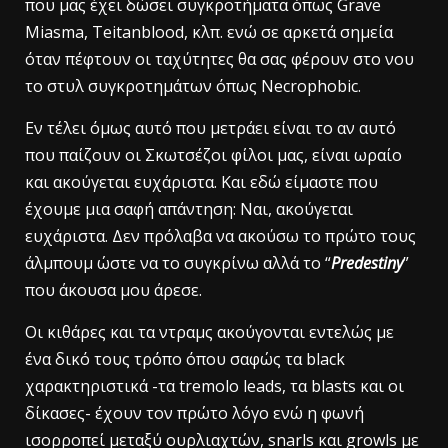
που μας έχει δώσει συγκροτήματα όπως Grave
Miasma, Teitanblood, κλπ. ενώ σε αρκετά σημεία
όταν πέφτουν οι ταχύτητες θα σας φέρουν στο νου
το στυλ συγκροτημάτων όπως Necrophobic.
Eν τέλει όμως αυτό που μετράει είναι το αν αυτό
που παίζουν οι Σκωτσέζοι φίλοι μας, είναι ωραίο
και ακούγεται ευχάριστα. Και εδώ είμαστε που
έχουμε μια σαφή απάντηση: Ναι, ακούγεται
ευχάριστα. Δεν πρόλαβα να ακούσω το πρώτο τους
άλμπουμ ώστε να το συγκρίνω αλλά το “
Predestiny
”
που άκουσα μου άρεσε.
Oι κιθάρες και τα ντραμς ακούγονται εντελώς με
ένα δικό τους τρόπο όπου σαφώς τα black
χαρακτηριστικά -τα tremolo leads, τα blasts και οι
δίκασες- έχουν τον πρώτο λόγο ενώ η φωνή
ισορροπεί μεταξύ ουρλιαχτών, snarls και growls με