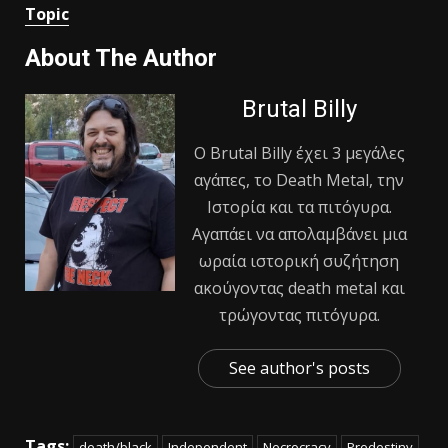
Topic
About The Author
Brutal Billy
Ο Βrutal Βilly έχει 3 μεγάλες
αγάπες, το Death Metal, την
Ιστορία και τα πιτόγυρα.
Αγαπάει να απολαμβάνει μια
ωραία ιστορική συζήτηση
ακούγοντας death metal και
τρώγοντας πιτόγυρα.
See author's posts
Tags:
death/black
Independent
Necrocracy
Predestiny