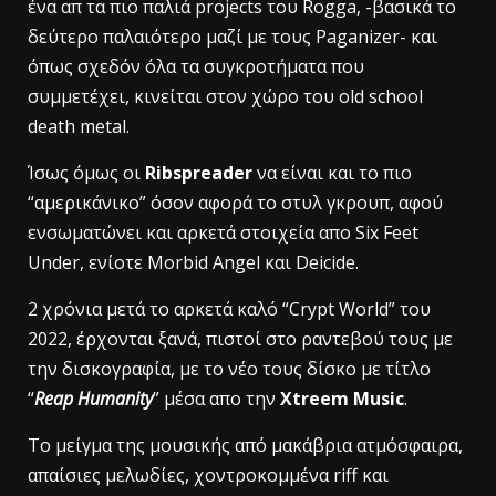
ένα απ τα πιο παλιά projects του Rogga, -βασικά το
δεύτερο παλαιότερο μαζί με τους Paganizer- και
όπως σχεδόν όλα τα συγκροτήματα που
συμμετέχει, κινείται στον χώρο του old school
death metal.
Ίσως όμως οι
Ribspreader
να είναι και το πιο
“αμερικάνικο” όσον αφορά το στυλ γκρουπ, αφού
ενσωματώνει και αρκετά στοιχεία απο Six Feet
Under, ενίοτε Morbid Angel και Deicide.
2 χρόνια μετά το αρκετά καλό “Crypt World” του
2022, έρχονται ξανά, πιστοί στο ραντεβού τους με
την δισκογραφία, με το νέο τους δίσκο με τίτλο
“
Reap Humanity
” μέσα απο την
Xtreem Music
.
Το μείγμα της μουσικής από μακάβρια ατμόσφαιρα,
απαίσιες μελωδίες, χοντροκομμένα riff και