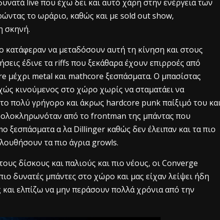
υνατά live που έχω δει και αυτό χάρη στην ενέργεια των
ώντας το ωράριο, καθώς και με sold out show,
η σκηνή.
 κατάφεραν να μεταδόσουν αυτή τη κίνηση και στους
ήσεις έδινε τα riffs που ξεκάθαρα έχουν επιρροές από
e μέχρι metal και mathcore ξεσπάσματα. Ο μπασίστας
εχώς κινούμενος στο χώρο χωρίς να σταματάει να
 το πολύ γρήγορο και άκρως hardcore punk παίξιμό του κα
 ολοκληρωνόταν από το frontman της μπάντας που
o ξεσπάσματα α λα Dillinger καθώς δεν έλειπαν και τα πιο
λουθήσουν τα πιο άγρια growls.
τους δίσκους και παλιούς και πιο νέους, οι Converge
 πιο δυνατές μπάντες στο χώρο και μας είχαν λείψει ήδη
 και ελπίζω να μην περάσουν πολλά χρόνια από την