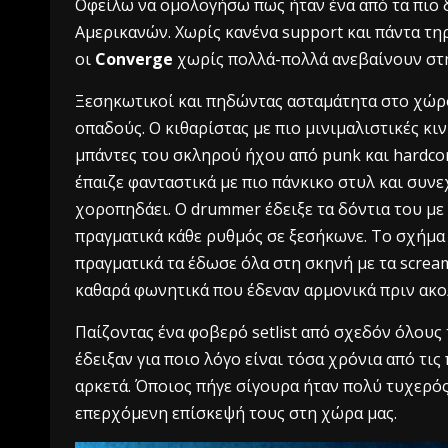
Οφείλω να ομολογήσω πως ήταν ένα από τα πιο δ
Αμερικανών. Χωρίς κανένα support και πάντα τηρ
οι
Converge
χωρίς πολλά-πολλά ανεβαίνουν στ
Ξεσηκωτικοί και πηδώντας ασταμάτητα στο χώρο
οπαδούς. Ο κιθαρίστας με πιο μινιμαλιστικές κιν
μπάντες του σκληρού ήχου από punk και hardcor
έπαιζε φανταστικά με πιο πάνκικο στυλ και συν
χοροπηδάει. Ο drummer έδειξε τα δόντια του με
πραγματικά κάθε ρυθμός σε ξεσήκωνε. Το σχήμα
πραγματικά τα έδωσε όλα στη σκηνή με τα scream
καθαρά φωνητικά που έδεναν αρμονικά πριν ακο
Παίζοντας ένα φοβερό setlist από σχεδόν όλους 
έδειξαν για ποιο λόγο είναι τόσα χρόνια από τις
αρκετά. Όποιος πήγε σίγουρα ήταν πολύ τυχερός
επερχόμενη επίσκεψή τους στη χώρα μας.