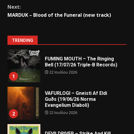
Next:
MARDUK – Blood of the Funeral (new track)
TRENDING
FUMING MOUTH – The Ringing
Bell (17/07/26 Triple-B Records)
22 Ιουλίου 2026
1
VAFURLOGI – Gneisti Af Eldi
Guðs (19/06/26 Norma
Evangelium Diaboli)
22 Ιουλίου 2026
2
DEVILDRIVER – Strike And Kill