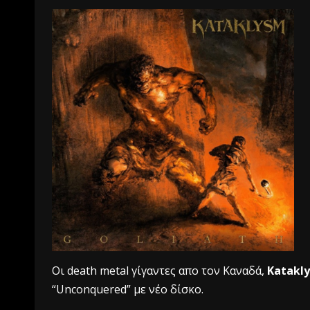
Oι death metal γίγαντες απο τον Καναδά,
Katakl
“Unconquered” με νέο δίσκο.