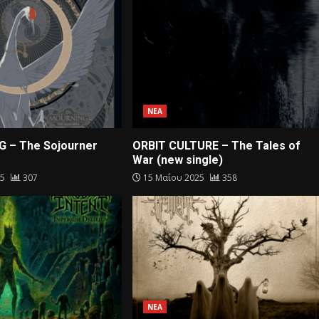
ΝΕΑ
G – The Sojourner
ORBIT CULTURE – The Tales of
War (new single)
25
307
15 Μαΐου 2025
358
ΝΕΑ