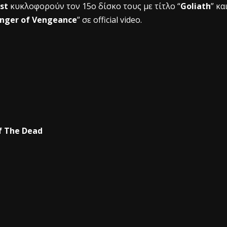
ast
κυκλοφορούν τον 15ο δίσκο τους με τίτλο “
Goliath
” κα
inger of Vengeance
” σε official video.
f The Dead