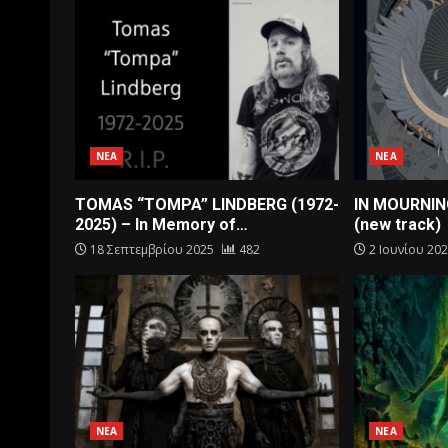
ΝΕΑ
ΝΕΑ
TOMAS “TOMPA” LINDBERG (1972-
IN MOURNIN
2025) – In Memory of…
(new track)
18 Σεπτεμβρίου 2025
482
2 Ιουνίου 20
ΝΕΑ
ΝΕΑ