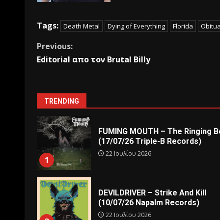
Tags:
Death Metal
Dying of Everything
Florida
Obitu
Previous:
Εditorial απο τον Brutal Billy
TRENDING
FUMING MOUTH – The Ringing Be
(17/07/26 Triple-B Records)
22 Ιουλίου 2026
1
DEVILDRIVER – Strike And Kill
(10/07/26 Napalm Records)
22 Ιουλίου 2026