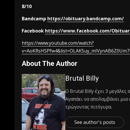
8/10
Bandcamp
https://obituary.bandcamp.com/
Facebook
https://www.facebook.com/Obitua
https://www.youtube.com/watch?
v=AoKRsHSPfw4&list=OLAK5uy_mIVynAB6Z0Um7i
About The Author
Brutal Billy
Ο Βrutal Βilly έχει 3 μεγάλες
Αγαπάει να απολαμβάνει μια 
τρώγοντας πιτόγυρα.
See author's posts