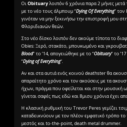
Oι
Obituary
λοιπόν 6 χρόνια παρα 2 μήνες μετά
με το νέο τους άλμπουμ “
Dying Of Everything
” τον
γινόταν να μην ξεκινήσω την επιστροφή μου στ
Φλοριδιανών θεών.
Στο νέο δίσκο λοιπόν δεν ακούμε τίποτα το δια
Obies: Ξερό, στακάτο, μπουκωμένο και γκρουβατο
Blood
” το ’14, απογειώθηκε με το “
Obituary
” το ’
“
Dying of Everything
“.
Αν και στα αυτιά ενός κοινού deathster θα ακουσ
απαραίτητο χρόνο και τον ακούσεις με τα ακουσ
ήχων, πράγμα που οφείλεται και στην μουσική 
γίνεται σαφές πως εδώ και 8μισυ χρόνια έχει απο
Η κλασική ρυθμική του Trevor Peres γεμίζει τσι
καταδεικνύουν με τον πλέον εμφατικό τρόπο το 
μεστός και to-the-point, death metal drummer.