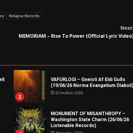
ary
Relapse Records
Next
MEMORIAM – Rise To Power (Official Lyric Video
ll
VAFURLOGI – Gneisti Af Eldi Guðs
(19/06/26 Norma Evangelium Diaboli
22 Ιουλίου 2026
2
MONUMENT OF MISANTHROPY –
Washington State Charm (26/06/26
Listenable Records)
26 Ιουνίου 2026