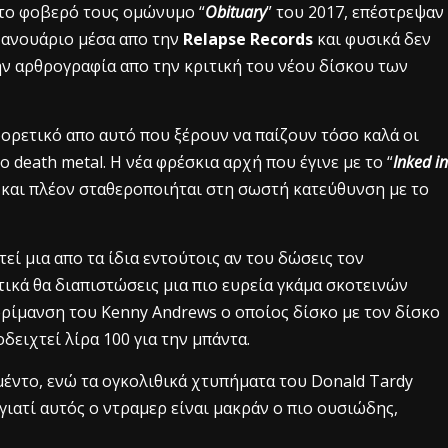
 το φοβερό τους ομώνυμο “
Οbituary
” του 2017, επέστρεψαν
 Ιανουάριο μέσα απο την
Relapse Records
και φυσικά δεν
ην αρθρογραφία απο την κριτική του νέου δίσκου των
φορετικό απο αυτό που ξέρουν να παίζουν τόσο καλά οι
 death metal. Η νέα φρέσκια αρχή που έγινε με το “
Inked in
17 και πλέον σταθεροποιήται στη σωστή κατεύθυνση με το
τεί μια απο τα ίδια εντούτοις αν του δώσεις τον
τικά θα διαπιστώσεις μια πιο ευρεία γκάμα σκοτεινών
ωρίμανση του Kenny Andrews ο οποίος δίσκο με τον δίσκο
δειχτεί λίρα 100 για την μπάντα.
μέντο, ενώ τα ογκολιθικά χτυπήματα του Donald Tardy
γιατί αυτός ο ντραμερ είναι μακράν ο πιο ουσιώδης,