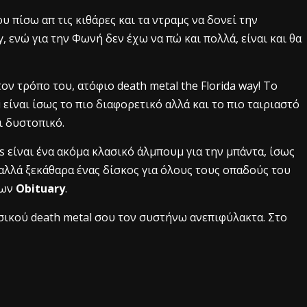
υ πίσω απ τις κιθάρες και τα ντραμς να δονεί την
 ενώ για την Φωνή δεν έχω να πώ και πολλά, είναι και θα
.
ον τρόπο του, ατόφιο death metal the Florida way! To
ίναι ίσως το πιο διαφορετικό αλλά και το πιο ταιριαστό
ι δυστοπικό.
s είναι ένα ακόμα κλασικό άλμπουμ για την μπάντα, ίσως
αλλά ξεκάθαρα ένας δίσκος για όλους τους οπαδούς του
των
Obituary
.
σικού death metal σου τον συστήνω ανεπιφύλακτα. Στο