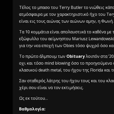
Τέλος το μπασο του Terry Butler το νιώθεις κάπο
ατμόσφαιρα με τον χαρακτηριστικό ήχο του Tery,
είναι εις τους αιώνας των αιώνων αμην, η Φωνή
Τα 10 κομμάτια είναι απολαυστικά το καθένα με τ
εξώφυλλο του αείμνηστου Mariusz Lewandowski ε
για την νεα εποχή των Obies τόσο ψυχρό όσο κα
To πρώτο άλμπουμ των
Obituary
λοιπόν στα ’20
οχι και τόσο mind blowing όσο το προηγούμενο 
κλασικού death metal, του ήχου της Florida και 
Σαν σταθερός λάτρης του ήχου τους και του κλα
χέρι σου είναι να τον εκτιμήσεις.
Ως εκ τούτου…
Βαθμολογία: