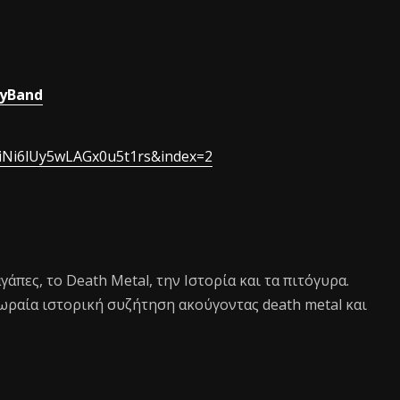
ryBand
Ni6lUy5wLAGx0u5t1rs&index=2
 αγάπες, το Death Metal, την Ιστορία και τα πιτόγυρα.
ωραία ιστορική συζήτηση ακούγοντας death metal και