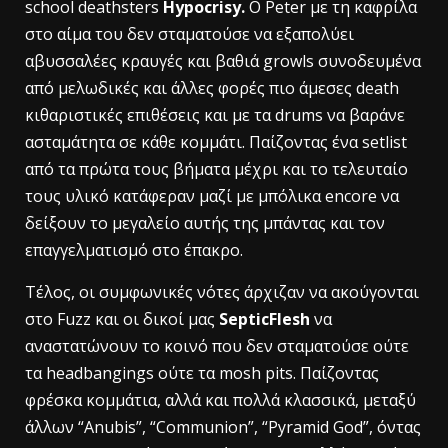
school deathsters
Hypocrisy.
Ο Peter με τη καφρίλα
στο αίμα του δεν σταματούσε να εξαπολύει
αβυσσαλέες κραυγές και βαθιά growls συνοδευμένα
από μελωδικές και άλλες φορές πιο άμεσες death
κιθαριστικές επιθέσεις και με τα drums να βαράνε
ασταμάτητα σε κάθε κομμάτι. Παίζοντας ένα setlist
από τα πρώτα τους βήματα μέχρι και το τελευταίο
τους υλικό κατάφεραν μαζί με μπόλικα encore να
δείξουν το μεγαλείο αυτής της μπάντας και τον
επαγγελματισμό στο έπακρο.
Τέλος, οι συμφωνικές νότες άρχιζαν να ακούγονται
στο Fuzz και οι δικοί μας
SepticFlesh
να
αναστατώνουν το κοινό που δεν σταματούσε ούτε
τα headbangings ούτε τα mosh pits. Παίζοντας
φρέσκα κομμάτια, αλλά και πολλά κλασσικά, μεταξύ
άλλων “Anubis”, “Communion”, “Pyramid God”, όντας