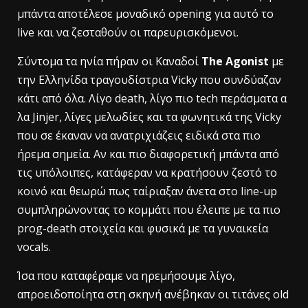
μπάντα αποτέλεσε μοναδικό opening για αυτό το
live και να ζεσταθούν οι παρευρισκόμενοι.
Σύντομα τα ηνία πήραν οι Καναδοί
The Agonist
με
την Ελληνίδα τραγουδίστρια Vicky που συνδύαζαν
κάτι από όλα. Λίγο death, λίγο πιο tech περάσματα α
λα Jinjer, λίγες μελωδίες και τα φωνητικά της Vicky
που σε έκαναν να ανατριχιάζεις ειδικά στα πιο
ήρεμα σημεία. Αν και πιο διαφορετική μπάντα από
τις υπόλοιπες, κατάφεραν να κρατήσουν ζεστό το
κοινό και θεωρώ πως ταίριαξαν άνετα στο line-up
συμπληρώνοντας το κομμάτι που έλειπε με τα πιο
prog-death στοιχεία και φυσικά με τα γυναικεία
vocals.
Ίσα που καταφέραμε να ηρεμήσουμε λίγο,
απροειδοποίητα στη σκηνή ανέβηκαν οι τιτάνες old