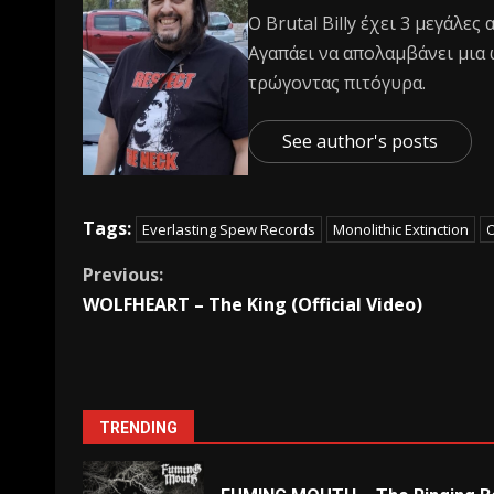
Ο Βrutal Βilly έχει 3 μεγάλες
Αγαπάει να απολαμβάνει μια 
τρώγοντας πιτόγυρα.
See author's posts
Tags:
Everlasting Spew Records
Monolithic Extinction
O
Previous:
WOLFHEART – The King (Official Video)
TRENDING