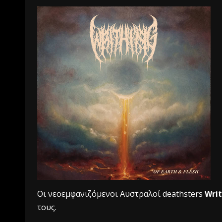
Οι νεοεμφανιζόμενοι Αυστραλοί deathsters
Wri
τους.