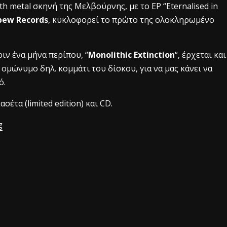
h metal σκηνή της Μελβούρνης, με το ΕΡ “Eternalised in
Spew Records
, κυκλοφορεί το πρώτο της ολοκληρωμένο
ιν ένα μήνα περίπου, “
Monolithic Extinction
“, έρχεται και
ο ομώνυμο δηλ. κομμάτι του δίσκου, για να μας κάνει να
ό.
έτα (limited edition) και CD.
g