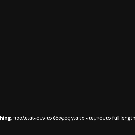
thing
, προλειαίνουν το έδαφος για το ντεμπούτο full lengt