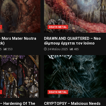
L
DEATH METAL
– Mors Mater Nostra
DRAWN AND QUARTERED – Nεο
ck)
άλμπουμ έρχεται τον Ιούνιο
25
553
24 Μαΐου 2025
485
L
DEATH METAL
– Hardening Of The
CRYPTOPSY – Malicious Needs