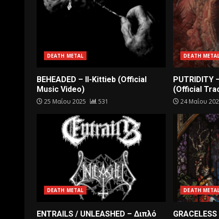
DEATH METAL
DEATH META
BEHEADED – Il-Kittieb (Official
PUTRIDITY 
Music Video)
(Official Tra
25 Μαΐου 2025
531
24 Μαΐου 20
DEATH METAL
DEATH META
ENTRAILS / UNLEASHED – Διπλό
GRACELESS 