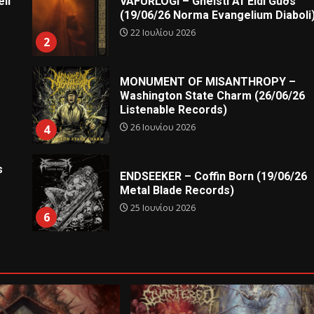
ll
VAFURLOGI – Gneisti Af Eldi Guðs
(19/06/26 Norma Evangelium Diaboli
22 Ιουλίου 2026
2
MONUMENT OF MISANTHROPY –
Washington State Charm (26/06/26
Listenable Records)
26 Ιουνίου 2026
4
s
ENDSEEKER – Coffin Born (19/06/26
Metal Blade Records)
25 Ιουνίου 2026
6