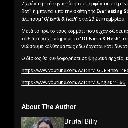
2 χρόνια μετά την πρώτη τους εμφάνιση στη deat
Rot”, η μπάντα, υπο την σκέπη της
Everlasting 
άλμπουμ “
Of Earth & Flesh
” στις 23 Σεπτεμβρίου.
Μετά το πρώτο τους κομμάτι που είχαν δώσει πρ
το δεύτερο χτύπημα με το “
Of Earth & Flesh
“, τ
νιώσουμε καλύτερα πως εδώ έρχεται κάτι δυνατ
Ο δίσκος θα κυκλοφορήσει σε ψηφιακό αρχείο, κασ
https://www.youtube.com/watch?v=GDPNnb914R
https://www.youtube.com/watch?v=OhgjskrrH6Q
About The Author
Brutal Billy