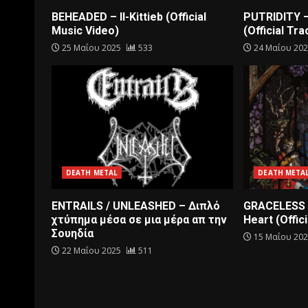
BEHEADED – Il-Kittieb (Official
PUTRIDITY 
Music Video)
(Official Tra
25 Μαΐου 2025
533
24 Μαΐου 20
DEATH METAL
DEATH META
ENTRAILS / UNLEASHED – Διπλό
GRACELESS 
χτύπημα μέσα σε μια μέρα απ την
Heart (Offici
Σουηδία
15 Μαΐου 20
22 Μαΐου 2025
511