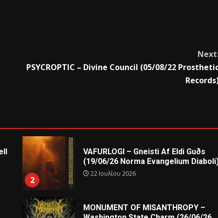
Next
PSYCROPTIC – Divine Council (05/08/22 Prostheti
Records
ll
VAFURLOGI – Gneisti Af Eldi Guðs
(19/06/26 Norma Evangelium Diaboli
22 Ιουλίου 2026
2
MONUMENT OF MISANTHROPY –
Washington State Charm (26/06/26