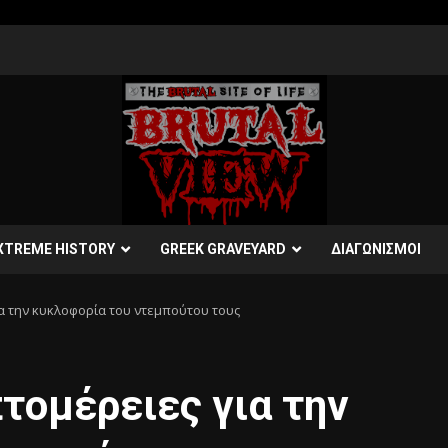
XTREME HISTORY
GREEK GRAVEYARD
ΔΙΑΓΩΝΙΣΜΟΙ
α την κυκλοφορία του ντεμπούτου τους
ομέρειες για την