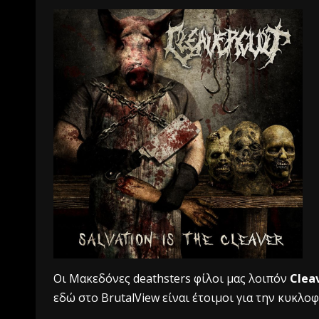
Οι Μακεδόνες deathsters φίλοι μας λοιπόν
Cleav
εδώ στο BrutalView είναι έτοιμοι για την κυκλο