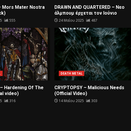
– Mors Mater Nostra
DRAWN AND QUARTERED – Nεο
ck)
άλμπουμ έρχεται τον Ιούνιο
25
555
24 Μαΐου 2025
487
L
DEATH METAL
– Hardening Of The
CRYPTOPSY – Malicious Needs
al video)
(Official Video)
25
316
14 Μαΐου 2025
303