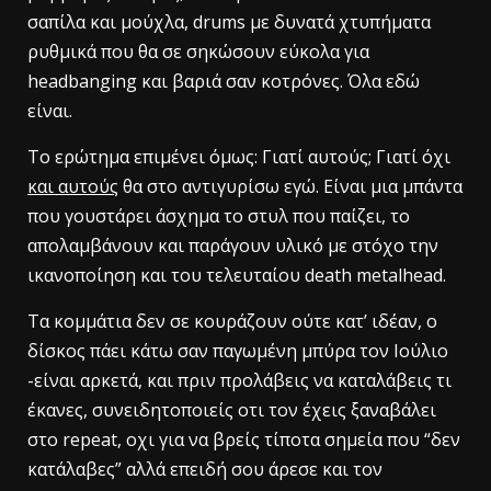
σαπίλα και μούχλα, drums με δυνατά χτυπήματα
ρυθμικά που θα σε σηκώσουν εύκολα για
headbanging και βαριά σαν κοτρόνες. Όλα εδώ
είναι.
Το ερώτημα επιμένει όμως: Γιατί αυτούς; Γιατί όχι
και αυτούς
θα στο αντιγυρίσω εγώ. Είναι μια μπάντα
που γουστάρει άσχημα το στυλ που παίζει, το
απολαμβάνουν και παράγουν υλικό με στόχο την
ικανοποίηση και του τελευταίου death metalhead.
Tα κομμάτια δεν σε κουράζουν ούτε κατ’ ιδέαν, ο
δίσκος πάει κάτω σαν παγωμένη μπύρα τον Ιούλιο
-είναι αρκετά, και πριν προλάβεις να καταλάβεις τι
έκανες, συνειδητοποιείς οτι τον έχεις ξαναβάλει
στο repeat, οχι για να βρείς τίποτα σημεία που “δεν
κατάλαβες” αλλά επειδή σου άρεσε και τον