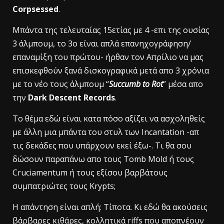
Corpsessed
.
Mπάντα της τελευταίας 15ετίας με 4 -επι της ουσίας
3 άλμπουμ, το 3ο είναι απλά επανηχογράφηση/
επαναμίξη του πρώτου- ήρθαν τον Απρίλιο να μας
επισκεφθούν ξανά δισκογραφικά μετά απο 3 χρόνια
με το νέο τους άλμπουμ “
Succumb to Rot
” μέσα απο
την
Dark Descent Records
.
To θέμα εδώ είναι κατα πόσο αξίζει να ασχοληθείς
με άλλη μια μπάντα του στυλ των Incantation -απ
τις δεκάδες που υπάρχουν εκεί έξω-. Τι θα σου
δώσουν παραπάνω απο τους Tomb Mold ή τους
Cruciamentum ή τους εξίσου βαρβάτους
συμπατριώτες τους Krypts;
Η απάντηση είναι απλή: Τίποτα. Κι εδώ θα ακούσεις
βάρβαρες κιθάρες, κολλητικά riffs που αποπνέουν