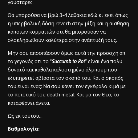
γούσταρες.
Θα μπορούσα να βρώ 3-4 λαθάκια εδώ κι εκεί όπως
η υπερβολική δόση reverb στην μίξη και η αίσθηση
κάποιων κομματιών οτι θα μπορούσαν να
ολοκληρωθούν καλύτερα στην ανάπτυξή τους.
Μην σου αποσπάσουν όμως αυτά την προσοχή απ
το γεγονός οτι το “
Succumb to Rot
” είναι ένα πολύ
δυνατό και καθόλα καλοστημένο άλμπουμ που
εξυπηρετεί αβίαστα τον σκοπό του. Και ο σκοπός
του είναι ένας: Να σου κάνει τον εγκέφαλο κιμά με
το ποιοτικό του death metal. Kαι μα τον Θεο, το
καταφέρνει άνετα.
Ως εκ τουτου…
Βαθμολογία: