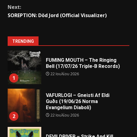
Next:
SOREPTION: Död Jord (Official Visualizer)
TRENDING
FUMING MOUTH – The Ringing
Bell (17/07/26 Triple-B Records)
22 Ιουλίου 2026
1
VAFURLOGI – Gneisti Af Eldi
Guðs (19/06/26 Norma
Evangelium Diaboli)
22 Ιουλίου 2026
2
DEVILDRIVER – Strike And Kill