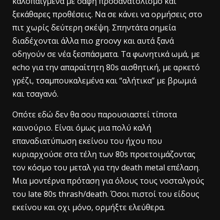
καλοπαιγμένα με σαφή προσανατολισμό και
ξεκάθαρες προθέσεις. Να σε κάνει να ορμήσεις στο
πιτ χωρίς δεύτερη σκέψη. Σπηντάτα σημεία
διαδέχονται άλλα πιο groovy και αυτά ξανά
οδηγούν σε νέα ξεσπάσματα. Τα φωνητικά ωμά, με
echo για την απαραίτητη 80s αισθητική, με αρκετό
γρέζι, τσαμπουκαλεμένα και “αλήτικα” με βρωμιά
και τσαγανό.
Οπότε εδώ δεν θα σου παρουσιαστεί τίποτα
καινούριο. Είναι όμως μια πολύ καλή
επαναδιατύπωση εκείνου του ήχου που
κυριαρχούσε στα τέλη των 80s προετοιμάζοντας
τον κόσμο του μεταλ για την death metal επέλαση.
Mια μοντέρνα πρόταση για όλους τους νοσταλγούς
του late 80s thrash/death. Όσοι πιστοί του είδους
εκείνου και οχι μόνο, ορμήξτε ελεύθερα.