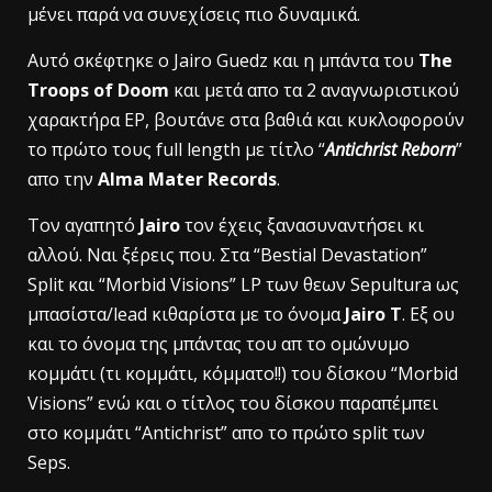
μένει παρά να συνεχίσεις πιο δυναμικά.
Αυτό σκέφτηκε ο Jairo Guedz και η μπάντα του
The
Troops of Doom
και μετά απο τα 2 αναγνωριστικού
χαρακτήρα ΕΡ, βουτάνε στα βαθιά και κυκλοφορούν
το πρώτο τους full length με τίτλο “
Antichrist Reborn
”
απο την
Alma Mater Records
.
Toν αγαπητό
Jairo
τον έχεις ξανασυναντήσει κι
αλλού. Ναι ξέρεις που. Στα “Bestial Devastation”
Split και “Morbid Visions” LP των θεων Sepultura ως
μπασίστα/lead κιθαρίστα με το όνομα
Jairo T
. Εξ ου
και το όνομα της μπάντας του απ το ομώνυμο
κομμάτι (τι κομμάτι, κόμματο!!) του δίσκου “Morbid
Visions” ενώ και ο τίτλος του δίσκου παραπέμπει
στο κομμάτι “Antichrist” απο το πρώτο split των
Seps.