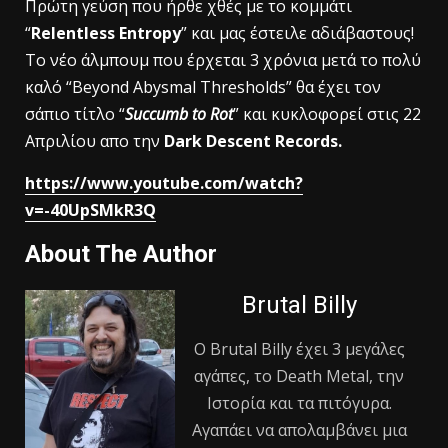
Πρώτη γεύση που ήρθε χθές με το κομμάτι
“
Relentless Entropy
” και μας έστειλε αδιάβαστους!
Το νέο άλμπουμ που έρχεται 3 χρόνια μετά το πολύ
καλό “Beyond Abysmal Thresholds” θα έχει τον
σάπιο τίτλο “
Succumb to Rot
” και κυκλοφορεί στις 22
Απριλίου απο την
Dark Descent Records.
https://www.youtube.com/watch?
v=-40UpSMkR3Q
About The Author
Brutal Billy
Ο Βrutal Βilly έχει 3 μεγάλες
αγάπες, το Death Metal, την
Ιστορία και τα πιτόγυρα.
Αγαπάει να απολαμβάνει μια