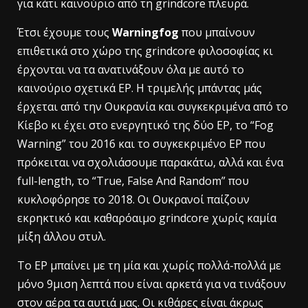
για κάτι καινούριο από τη grindcore πλευρά.
Έτσι έχουμε τους
Warningfog
που μπαίνουν
επιθετικά στο χώρο της grindcore φιλοσοφίας κι
έρχονται να τα ανατινάξουν όλα με αυτό το
καινούριο σχετικά EP. Η τριμελής μπάντας μάς
έρχεται από την Ουκρανία και συγκεκριμένα από το
Κίεβο κι έχει στο ενεργητικό της δύο EP, το “Fog
Warning” του 2016 και το συγκεκριμένο EP που
πρόκειται να σχολιάσουμε παρακάτω, αλλά και ένα
full-length, το “True, False And Random” που
κυκλοφόρησε το 2018. Οι Ουκρανοί παίζουν
εκρηκτικό και καθαρόαιμο grindcore χωρίς καμία
μίξη άλλου στυλ.
Το EP μπαίνει με τη μία και χωρίς πολλά-πολλά με
μόνο 9μιση λεπτά που είναι αρκετά για να τινάξουν
στον αέρα τα αυτιά μας. Οι κιθάρες είναι άκρως