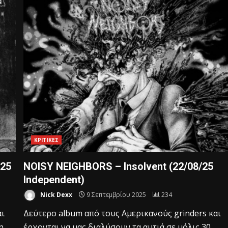
ΚΡΙΤΙΚΕΣ
/25
NOISY NEIGHBORS – Insolvent (22/08/25
Independent)
Nick Dexx
9 Σεπτεμβρίου 2025
234
αι
Δεύτερο album από τους Αμερικανούς grinders και
η
έρχονται να μας διαλύσουν τα αυτιά σε μόλις 30