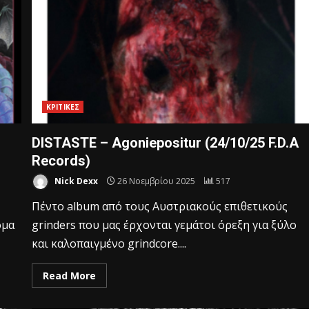
ΚΡΙΤΙΚΕΣ
DISTASTE – Agoniepositur (24/10/25 F.D.A
Records)
Nick Dexx
26 Νοεμβρίου 2025
517
Πέντο album από τους Αυστριακούς επιθετικούς
ομα
grinders που μας έρχονται γεμάτοι όρεξη για ξύλο
και καλοπαιγμένο grindcore....
Read More