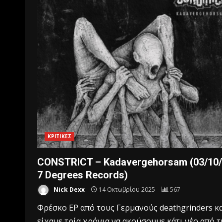
ΚΡΙΤΙΚΕΣ
CONSTRICT – Kadavergehorsam (03/10
7 Degrees Records)
Nick Dexx
14 Οκτωβρίου 2025
567
Φρέσκο EP από τους Γερμανούς deathgrinders κ
είχαμε τρία χρόνια να ακούσουμε κάτι νέο από τ