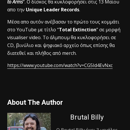
to Arms
“. Ο δίσκος θα κυκλοφορήσει στις 13 Μαϊου
απο την
Unique Leader Records
.
Mέσα απο αυτόν ανέβασαν το πρώτο τους κομμάτι
στο YouTube με τίτλο “
Total Extinction
” σε μορφή
visualiser video. Το άλμπουμ θα κυκλοφορήσει σε
CD, βινύλιο και ψηφιακό αρχείο όπως επίσης θα
διατεθεί και πλήθος από merch.
https://www.youtube.com/watch?v=CG5Id4EvNxc
About The Author
Brutal Billy
Ο Βrutal Βilly έχει 3 μεγάλες