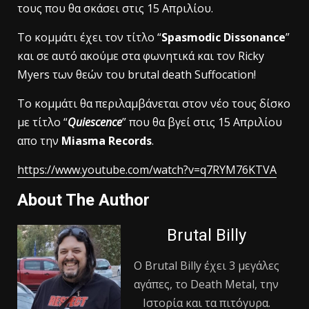
τους που θα σκάσει στις 15 Απριλίου.
Το κομμάτι έχει τον τίτλο “
Spasmodic Dissonance
”
και σε αυτό ακούμε στα φωνητικά και τον Ricky
Myers των θεών του brutal death Suffocation!
To κομμάτι θα περιλαμβάνεται στον νέο τους δίσκο
με τίτλο “
Quiescence
” που θα βγεί στις 15 Απριλίου
απο την
Miasma Records
.
https://www.youtube.com/watch?v=q7RYM76KTVA
About The Author
Brutal Billy
Ο Βrutal Βilly έχει 3 μεγάλες
αγάπες, το Death Metal, την
Ιστορία και τα πιτόγυρα.