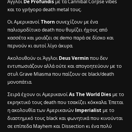
Άγγλοι
De Profundis
με τα Cannibal Corpse vibes
και το γρήγορο death metal τους.
Οι Αμερικανοί
Thorn
συνεχίζουν με ένα
παλιομοδίτικο death που θυμίζει ήχους από
κασσέτα και μοιάζει σε demo παρά σε δίσκο και
περνούν κι αυτοί λίγο άκυρα.
Ακολουθούν οι Άγγλοι
Deus Vermin
που δεν
εντυπωσιάζουν αλλά ούτε και απογοητεύουν με το
στυλ Grave Miasma που παίζουν σε black/death
μονοπάτια.
Σειρά έχουν οι Αμερικανοί
As The World Dies
με το
εκρηκτικό τους death που τσακίζει κόκκαλα. Έπεται
η ακολουθία των Αμερικανών
Imperialist
με το
διαστημικό τους black και φωνητικά που κινούνται
σε επίπεδα Mayhem και Dissection κι ένα πολύ