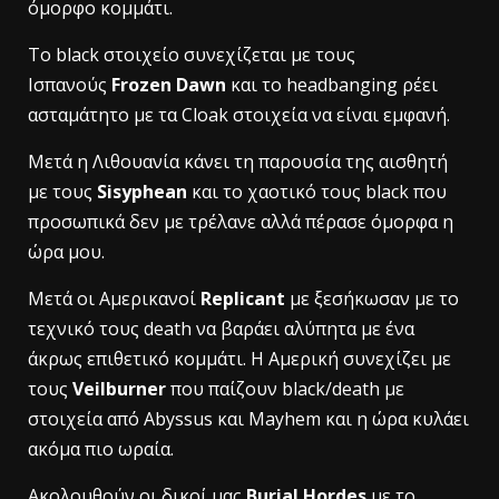
όμορφο κομμάτι.
Το black στοιχείο συνεχίζεται με τους
Ισπανούς
Frozen Dawn
και το headbanging ρέει
ασταμάτητο με τα Cloak στοιχεία να είναι εμφανή.
Μετά η Λιθουανία κάνει τη παρουσία της αισθητή
με τους
Sisyphean
και το χαοτικό τους black που
προσωπικά δεν με τρέλανε αλλά πέρασε όμορφα η
ώρα μου.
Μετά οι Αμερικανοί
Replicant
με ξεσήκωσαν με το
τεχνικό τους death να βαράει αλύπητα με ένα
άκρως επιθετικό κομμάτι. Η Αμερική συνεχίζει με
τους
Veilburner
που παίζουν black/death με
στοιχεία από Abyssus και Mayhem και η ώρα κυλάει
ακόμα πιο ωραία.
Ακολουθούν οι δικοί μας
Burial Hordes
με το