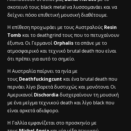
σκοτεινό τους black metal να λυσσομανάει και να
δείχνει πόσο επιθετική μουσική διαθέτουμε.
Η επίθεση προχωράει με τους Αυστραλούς
Resin
Tomb
και το deathgrind τους που το πετυχαίνουν
έξυπνα. Οι Γερμανοί
Orphalis
τα σπάνε με το
ατμοσφαιρικό και τεχνικό brutal death που είναι
ότι πρέπει για αυτό το σημείο.
Η Αυστραλία παίρνει τα ηνία με
τους
Deathfuckingcunt
και ένα brutal death που
περνάει λίγο βαρετά δυστυχώς και μονότονα. Οι
Αμερικανοί
Dischordia
δυσχεραίνουν τη μουσική
με ένα μείγμα τεχνικού death και λίγο black που
είναι αρκετά αδιάφορο.
Η Γαλλία εμφανίζεται στο προσκηνίο με
τους
Michel Anoia
και μία μίξη τεχνικού