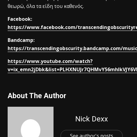
θεωρώ, όλα τα είδη του καθενός.
Facebook:
https://www.facebook.com/transcendingobscurityr
Bandcamp:
https://transcendingobscurity.bandcamp.com/musi
https://www.youtube.com/watch?
v=ix_emn2jDbk&list=PLHXNUJr7QHMvY56mhIkVJY6V
About The Author
Nick Dexx
See author's posts