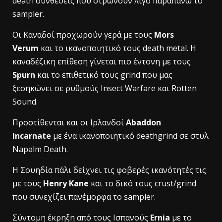
death συνθέσεις που στρώνουν λίγο παραπάνω το
sampler.
Οι Καναδοί προχωρούν γερά με τους
Mors
Verum
και το ικανοποιητικό τους death metal. Η
καναδέζικη επίθεση γίνεται πιο έντονη με τους
Spurn
και το επιθετικό τους grind που μας
ξεσηκώνει σε ρυθμούς Insect Warfare και Rotten
Sound.
Προστίθενται και οι Ιρλανδοί
Abaddon
Incarnate
με ένα ικανοποιητικό deathgrind σε στυλ
Napalm Death.
Η Σουηδία πάλι δείχνει τις φοβερές ικανότητές τις
με τους
Henry Kane
και το δικό τους crust/grind
που συνεχίζει πανέμορφα το sampler.
Σύντομη έκρηξη από τους Ισπανούς
Ernia
με το