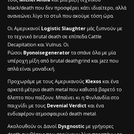
black/death που δεν προσφέρει κάτι ιδιαίτερο, αλλά
ανανεώνει λίγο το στυλ που ακούμε τόση ώρα.
Οι Αμερικανοί
Logistic Slaughter
μάς ξυπνούν με
το τεχνικό brutal death σε επίπεδα Cattle
Decapitation και Vulnus. Οι
Ρώσοι
Byonoisegenerator
τα σπάνε όλα με μία
υπέροχη μίξη από brutal deathgrind και jazz που
απλά είναι μοναδική.
Προχωράμε με τους Αμερικανούς
Klexos
και ένα
αρκετά μέτριο death metal που καθιστά βαρετό το
6λεπτο που παίζουν. Μπαίνει κι η Φινλανδία στο
παιχνίδι με τους
Devenial Verdict
και ένα
ενδιαφέρον ατμοσφαιρικό death metal.
Ακολουθούν οι Δανοί
Dysgnostic
με γρήγορες