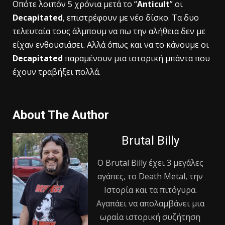
Οπότε λοιπόν 5 χρόνια μετά το “
Anticult
” οι
Decapitated
, επιστρέφουν με νέο δίσκο. Τα δυο
τελευταία τους άλμπουμ να πω την αλήθεια δεν με
είχαν ενθουσιάσει. Αλλά όπως και να το κάνουμε οι
Decapitated
παραμένουν μια ιστορική μπάντα που
έχουν τραβήξει πολλά.
About The Author
Brutal Billy
Ο Βrutal Βilly έχει 3 μεγάλες
αγάπες, το Death Metal, την
Ιστορία και τα πιτόγυρα.
Αγαπάει να απολαμβάνει μια
ωραία ιστορική συζήτηση