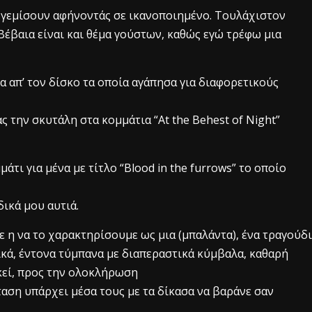
ε γεμίσουν αφήνοντάς σε ικανοποιημένο. Τουλάχιστον
Βέβαια είναι και θέμα γούστων, καθώς εγώ τρέφω μια
 απ’ τον δίσκο τα οποία αγάπησα για διαφορετικούς
ας την σκυτάλη στα κομμάτια “At the Behest of Night”
τι για μένα με τίτλο “Blood in the furrows” το οποίο
δικά μου αυτιά.
 η να το χαρακτηρίσουμε ως μια (μπαλάντα), ένα τραγούδι
τικά, έντονα τύμπανα με διαπεραστικά κύμβαλα, καθαρή
κεί, προς την ολοκλήρωση
αση υπάρχει μέσα τους με τα δίκασα να βαράνε σαν