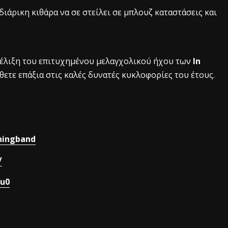
ιάρικη κιθάρα να σε στείλει σε μπλουζ καταστάσεις και
ξέλιξη του επιτυχημένου μελαγχολικού ήχου των
In
ετε επάξια στις καλές δυνατές κυκλοφορίες του έτους.
ningband
/
ju0