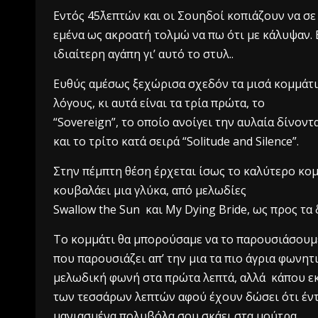
Εντός 45΄λεπτών και οι Σουηδοί κοπιάζουν να σ
εμένα ως ακροατή τολμώ να πω ότι με κάλυψαν. 
ιδιαίτερη αγάπη γι’ αυτό το στυλ..
Ευθύς αμέσως ξεχώρισα σχεδόν τα μισά κομμάτια
λόγους, κι αυτά είναι τα τρία πρώτα, το
“Sovereign”, το οποίο ανοίγει την αυλαία δίνοντ
και το τρίτο κατά σειρά “Solitude and Silence”.
Στην πέμπτη θέση έρχεται ίσως το καλύτερο κομμά
κουβαλάει μια γλύκα, από μελωδίες
Swallow the Sun και My Dying Bride, ως προς τα 
Το κομμάτι θα μπορούσαμε να το παρουσιάσουμε
που παρουσιάζει απ’ την μια τα πιο άγρια φωνη
μελωδική φωνή στα πρώτα λεπτά, αλλά κάπου ε
των τεσσάρων λεπτών αφού έχουν δώσει ότι έντ
μανιασμένα πολυβόλα σου σκάει στα μούτρα