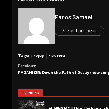
Panos Samael
See author's posts
Tags:
Dalapop
In Mourning
Previous:
PAGANIZER: Down the Path of Decay (new son
TRENDING
FUMING MOUTH – The Ringing Be