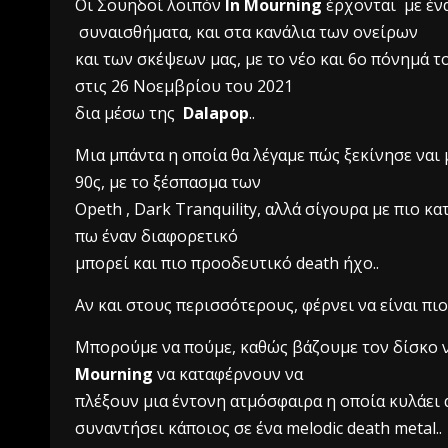
Οι Σουηδοί λοιπόν
In Mourning
έρχονται με ένα
συναισθήματα, και στα κανάλια των ονείρων
και των σκέψεων μας, με το νέο και 6ο πόνημά το
στις 26 Νοεμβρίου του 2021
δια μέσω της
Dalapop
..
Μια μπάντα η οποία θα λέγαμε πώς ξεκίνησε ναι
90ς, με το ξέσπασμα των
Opeth , Dark Tranquility, αλλά σίγουρα με πιο κ
πω έναν διαφορετικό
μπορεί και πιο προοδευτικό death ήχο..
Αν και στους περισσότερους, φέρνει να είναι πιο
Μπορούμε να πούμε, καθώς βάζουμε τον δίσκο να 
Mourning
να καταφέρνουν να
πλέξουν μια έντονη ατμόσφαιρα η οποία κυλάει α
συναντήσει κάποιος σε ένα melodic death metal..