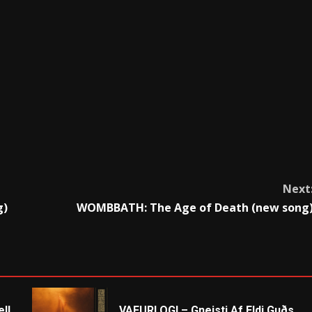
Next
g)
WOMBBATH: The Age of Death (new song
ll
VAFURLOGI – Gneisti Af Eldi Guðs