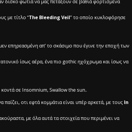
ν δίσκο φωτιά να μας πετάξουν σε βαθιά φορτισμένα
υς με τίτλο “
The Bleeding Veil
” το οποίο κυκλοφόρησε
 μεν επηρεασμένη απ’ το σκάσιμο που έγινε την εποχή των
ατατονικό ίσως αέρα, ένα πιο gothic ηχόχρωμα και ίσως να
 κοντά σε Insomnium, Swallow the sun..
παίζει, οτι εφτά κομμάτια είναι υπέρ αρκετά, με τους
In
κούραστα, με όλα αυτά τα στοιχεία που περιμένει να