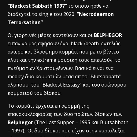
“Blackest Sabbath 1997”
το οποίο ήρθε να
διαδεχτεί τo single του 2020
“Necrodaemon
Terrorsathan”
Οι γιορτινές μέρες κοντεύουν και οι
BELPHEGOR
είπαν να μας αφήσουν ένα black /death εντελώς
ανίερο και βλάσφημο κομμάτι που με το βίντεο
κλιπ και την extreme μουσική τους απειλούν το
πνεύμα των Χριστουγέννων. Βασικά είναι ένα
medley δυο κομματιών μέσα απ το “Blutsabbath”
αλμπουμ, του “Blackest Ecstasy” και του ομώνυμου
κομματιού του δίσκου.
To κομμάτι έρχεται επ αφορμή της
επανακυκλοφορίας των δυο πρώτων δίσκων των
Belphegor
(The Last Supper – 1995 και Blutsabbath
– 1997). Oι δυο δίσκοι που είχαν στην κυριολεξία