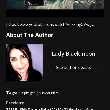
https://www.youtube.com/watch?v=7kjayQVvaJU
About The Author
Lady Blackmoon
See author's posts
Tags:
Belphegor
Nuclear Blast
Previous:
ZMARLYM: Druga Fala (21/11/21 Godz ov War