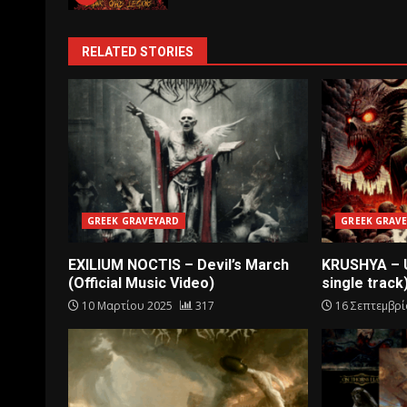
RELATED STORIES
GREEK GRAVEYARD
GREEK GRAV
EXILIUM NOCTIS – Devil’s March
KRUSHYA – U
(Official Music Video)
single track
10 Μαρτίου 2025
317
16 Σεπτεμβρ