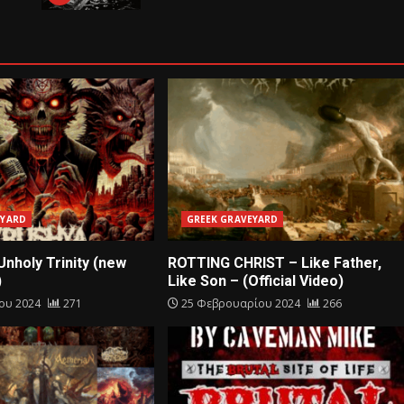
EYARD
GREEK GRAVEYARD
nholy Trinity (new
ROTTING CHRIST – Like Father,
)
Like Son – (Official Video)
ίου 2024
271
25 Φεβρουαρίου 2024
266