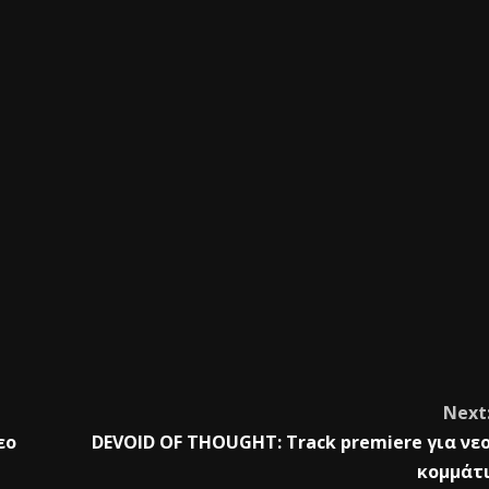
Next
εο
DEVOID OF THOUGHT: Track premiere για νε
κομμάτ