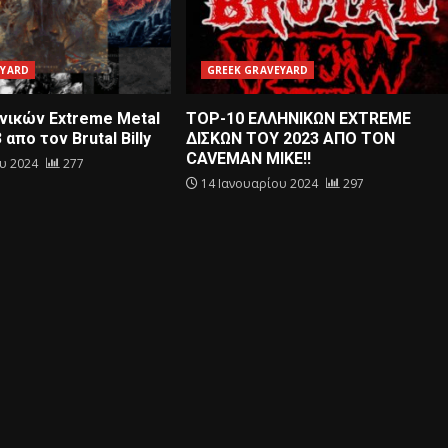
EYARD
GREEK GRAVEYARD
νικών Extreme Metal
TOP-10 ΕΛΛΗΝΙΚΩΝ EXTREME
απο τον Βrutal Billy
ΔΙΣΚΩΝ ΤΟΥ 2023 ΑΠΟ ΤΟΝ
CAVEMAN MIKE!!
ου 2024
277
14 Ιανουαρίου 2024
297