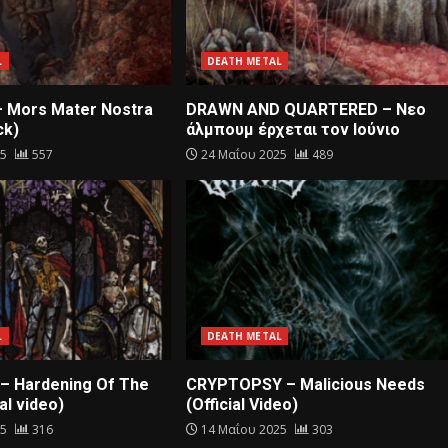
L
DEATH METAL
– Mors Mater Nostra
DRAWN AND QUARTERED – Nεο
ck)
άλμπουμ έρχεται τον Ιούνιο
25
557
24 Μαΐου 2025
489
L
DEATH METAL
– Hardening Of The
CRYPTOPSY – Malicious Needs
al video)
(Official Video)
25
316
14 Μαΐου 2025
303