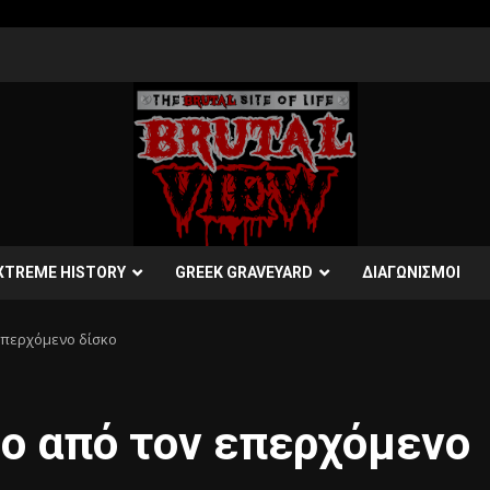
XTREME HISTORY
GREEK GRAVEYARD
ΔΙΑΓΩΝΙΣΜΟΙ
ν επερχόμενο δίσκο
deo από τον επερχόμενο