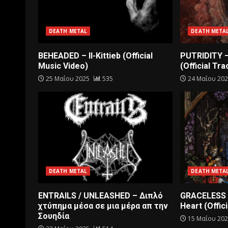
DEATH METAL
DEATH META
BEHEADED – Il-Kittieb (Official
PUTRIDITY 
Music Video)
(Official Tra
25 Μαΐου 2025
535
24 Μαΐου 20
DEATH METAL
DEATH META
ENTRAILS / UNLEASHED – Διπλό
GRACELESS 
χτύπημα μέσα σε μια μέρα απ την
Heart (Offici
Σουηδία
15 Μαΐου 20