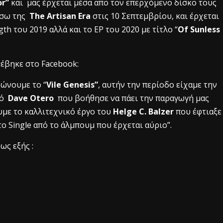
or”
και μας έρχεται μέσα απο τον επερχόμενο δίσκο τους
έσω της
The Artisan Era
στις 10 Σεπτεμβρίου, και έρχεται
ngth του 2019 αλλά και το EP του 2020 με τίτλο “
Of Sunless
έβηκε στο Facebook:
νώνουμε το “
Vile Genesis”
, αυτήν την περίοδο είχαμε την
γό
Dave Otero
που βοήθησε να πάει την παραγωγή μας
υμε το καλλιτεχνικό έργο του
Helge C. Balzer
που έφτιαξε
ο Single από το άλμπουμ που έρχεται αύριο”.
ως εξής :