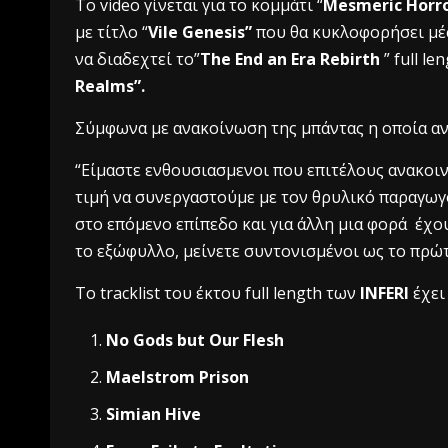
Tο video γίνεται για το κομμάτι “
Mesmeric Horr
με τίτλο “
Vile Genesis”
που θα κυκλοφορήσει μ
να διαδεχτεί το”
The End an Era Rebirth
” full le
Realms”.
Σύμφωνα με ανακοίνωση της μπάντας η οποία αν
“Είμαστε ενθουσιασμενοι που επιτέλους ανακοι
τιμή να συνεργαστούμε με τον θρυλικό παραγω
στο επόμενο επίπεδο και για άλλη μια φορά έχο
το εξώφυλλο, μείνετε συντονισμένοι ως το πρώτ
Το tracklist του έκτου full length των
INFERI
έχει 
No Gods but Our Flesh
Maelstrom Prison
Simian Hive