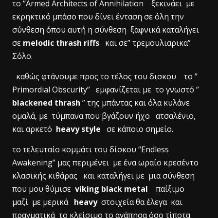
το “Armed Architects of Annihilation ξεκινάει με
εκρηκτικό μπάσο που δίνει ένταση σε όλη την
σύνθεση όπου αυτή η σύνθεση ξαφνικά καταλήγει
σε
melodic thrash riffs
και σε” τρεμουλιαρικα”
Σόλο.
καθώς φτάνουμε προς το τέλος του δισκου το ”
Primordial Obscurity” εμφανίζεται με το γνωστό ”
blackened thrash
” της μπάντας και όλα κυλάνε
ομαλά, με τύμπανα που βγάζουν ήχο ατσαλένιο,
και αρκετό
heavy style
σε κάποιο σημείο.
το τελευταίο κομμάτι του δίσκου “Endless
Awakening” μας περιμένει με ένα ωραίο κρεσέντο
κλασικής κιθάρας και καταλήγει με μια σύνθεση
που μου θύμισε
viking black metal
παίξιμο
μαζί με μερικά
heavy
στοιχεία θα έλεγα και
πραγματικά το κλείσιμο το αγάπησα όσο τίποτα