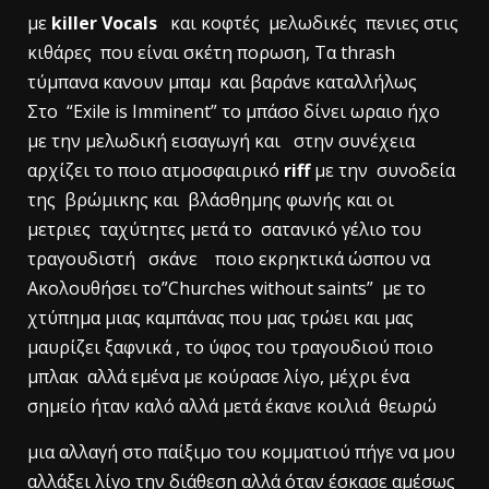
με
killer Vocals
και κοφτές μελωδικές πενιες στις
κιθάρες που είναι σκέτη πορωση, Τα thrash
τύμπανα κανουν μπαμ και βαράνε καταλλήλως
Στο “Exile is Imminent” το μπάσο δίνει ωραιο ήχο
με την μελωδική εισαγωγή και στην συνέχεια
αρχίζει το ποιο ατμοσφαιρικό
riff
με την συνοδεία
της βρώμικης και βλάσθημης φωνής και οι
μετριες ταχύτητες μετά το σατανικό γέλιο του
τραγουδιστή σκάνε ποιο εκρηκτικά ώσπου να
Ακολουθήσει το”Churches without saints” με το
χτύπημα μιας καμπάνας που μας τρώει και μας
μαυρίζει ξαφνικά , το ύφος του τραγουδιού ποιο
μπλακ αλλά εμένα με κούρασε λίγο, μέχρι ένα
σημείο ήταν καλό αλλά μετά έκανε κοιλιά θεωρώ
μια αλλαγή στο παίξιμο του κομματιού πήγε να μου
αλλάξει λίγο την διάθεση αλλά όταν έσκασε αμέσως