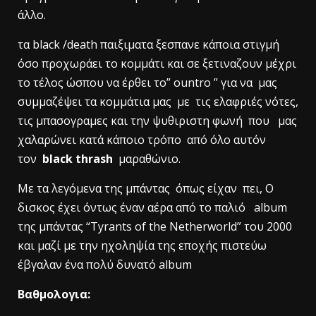
άλλο.
τα black /death παιξιματα ξεσπανε κάποια στιγμή
όσο προχωράει το κομμάτι και σε ξετιναζουν μέχρι
το τέλος ώσπου να έρθει το” ountro ” για να μας
συμμαζέψει τα κομμάτια μας με τις ελαφριές νότες,
τις μπασογραμες και την ψυθιριστη φωνή που μας
χαλαρώνει κατά κάποιο τρόπο από όλο αυτόν
τον
black thrash
μαραθώνιο.
Με τα λεγόμενα της μπάντας όπως είχαν πει, Ο
δισκος έχει όντως έναν αέρα από το παλιό album
της μπάντας “Tyrants of the Netherworld” του 2000
και μαζί με την ηχοληψία της εποχής πιστεύω
έβγαλαν ένα πολύ δυνατό album
Βαθμολογια: