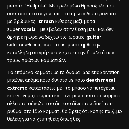
μετά το “Hellputa” Με τρελαμένο θρασοξυλο που
σου σπάει το σαγόνι από τα πρώτα δευτερόλεπτα
με βρώμικες
thrash
κιθαρες μαζί με τα
super
vocals
με έβαλαν στην θεση μου και δεν
άργησε η ώρα να δεχτώ τις ωραιες
guitar
solo
συνθεσεις, αυτό το κομμάτι ήρθε την
κατάλληλη στιγμή να συνεχίσει την δουλειά των
τριών πρώτων κομματιών.
To επόμενο κομμάτι με το όνομα “Sadistic Salvation”
μπαίνει ακόμα ποιο δυνατά με ποιο
death metal
extreme
καταστάσεις με το μπάσο να πετάγεται
και να γεμίζει ωραία και όχι μόνο αυτό το κομμάτι
αλλα στο σύνολο του δισκου δίνει τον δικό του
ρυθμό, στο ίδιο κομμάτι θα βρεις ότι κοπής παίξιμο
θέλεις για να χτυπηθείς όπως θες