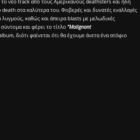
, το νέο track από τους Αμερικανούς deathsters και ήδη
ό death στα καλύτερα του. Φοβερές και δυνατές εναλλαγές
h λυγμούς, καθώς και άπειρα blasts με μελωδικές
 σύντομα και φέρει το τίτλο
“Malignant
lbum, διότι φαίνεται ότι θα έχουμε άνετα ένα ατόφιο