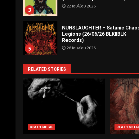
22 Ιουλίου 2026
3
NUNSLAUGHTER – Satanic Chao
Legions (26/06/26 BLKIIBLK
Records)
26 Ιουνίου 2026
5
RELATED STORIES
DEATH METAL
DEATH META