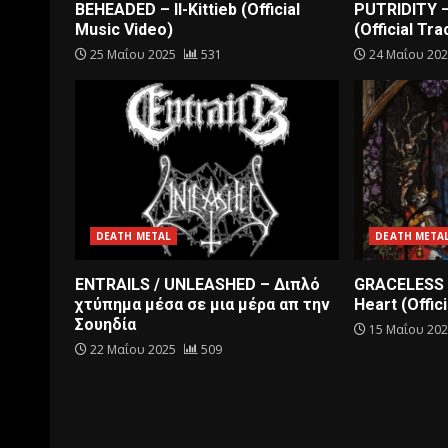
BEHEADED – Il-Kittieb (Official
PUTRIDITY 
Music Video)
(Official Tra
25 Μαΐου 2025
531
24 Μαΐου 20
DEATH METAL
DEATH META
ENTRAILS / UNLEASHED – Διπλό
GRACELESS 
χτύπημα μέσα σε μια μέρα απ την
Heart (Offici
Σουηδία
15 Μαΐου 20
22 Μαΐου 2025
509