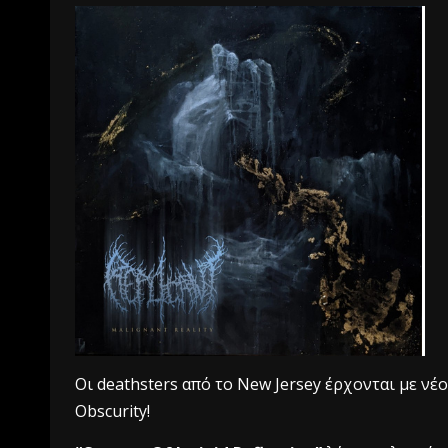
Οι deathsters από το New Jersey έρχονται με νέ
Obscurity!