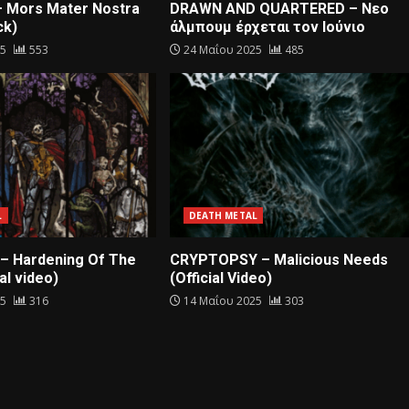
– Mors Mater Nostra
DRAWN AND QUARTERED – Nεο
ck)
άλμπουμ έρχεται τον Ιούνιο
25
553
24 Μαΐου 2025
485
L
DEATH METAL
– Hardening Of The
CRYPTOPSY – Malicious Needs
al video)
(Official Video)
25
316
14 Μαΐου 2025
303