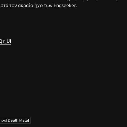
ιστά τον ακραίο ήχο των Endseeker.
Qr_UI
hool Death Metal