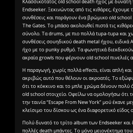
Κλασσικότατος old school death ήχος με δυνατή 
Endseeker. Ξεκινώντας από τις κιθάρες, έχουμε τ
συνθέσεις και παράγουν ένα βρώμικο old school 
The Gates. Το μπάσο ακολουθεί πιστά τις κιθάρ
σύνολο. Τα drums, με πιο πολλά tupa-tupa και χ
συνθέσεις σουηδικού death metal ήχου, ειδικά A
ήχο με το punky ρυθμό. Τα φωνητικά διεκδικούν 
ακραία growls που φέρνουν old school πινελιές 
Η παραγωγή, χωρίς πολλά effects, είναι απλή και
ακριβώς αυτό που θέλουν οι ακροατές. Το εξώφ
ότι το κόκκινο και το μπλε χρώμα δένουν πολύ 
old school στοιχείο. Οφείλω να ομολογήσω ότι τ
την ταινία “Escape From New York” μού έκανε μ
κλείσιμο του δίσκου ως ένα διαφορετικό είδος 
Πολύ δυνατό το τρίτο album των Endseeker και 
πολλές death μπάντες. Το μόνο μειονέκτημα του 