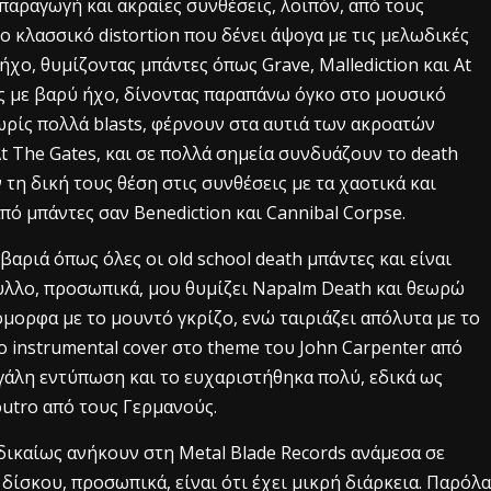
παραγωγή και ακραίες συνθέσεις, λοιπόν, από τους
ο κλασσικό distortion που δένει άψογα με τις μελωδικές
ήχο, θυμίζοντας μπάντες όπως Grave, Mallediction και At
ες με βαρύ ήχο, δίνοντας παραπάνω όγκο στο μουσικό
ωρίς πολλά blasts, φέρνουν στα αυτιά των ακροατών
t The Gates, και σε πολλά σημεία συνδυάζουν το death
τη δική τους θέση στις συνθέσεις με τα χαοτικά και
από μπάντες σαν Benediction και Cannibal Corpse.
 βαριά όπως όλες οι old school death μπάντες και είναι
υλλο, προσωπικά, μου θυμίζει Napalm Death και θεωρώ
όμορφα με το μουντό γκρίζο, ενώ ταιριάζει απόλυτα με το
ο instrumental cover στο theme του John Carpenter από
εγάλη εντύπωση και το ευχαριστήθηκα πολύ, εδικά ως
outro από τους Γερμανούς.
δικαίως ανήκουν στη Metal Blade Records ανάμεσα σε
δίσκου, προσωπικά, είναι ότι έχει μικρή διάρκεια. Παρόλα