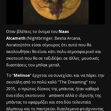
Οταν βλέπεις το όνομα του
Naas
Alcameth
(Nightbringer, Bestia Arcana,
Aoratos)τότε είσαι σίγουρος ότι αυτό που θα
ακολουθήσει θα είναι κάτι πολυ ατμοσφαιρικό και
σκοτεινό που θα σε ταξιδέψει σε άλλες μουσικές
διαστάσεις του μπλακ μεταλ.
Το “
Μelinoe
” έρχεται να συνεχίσει και να πάρει την
σκυτάλη από το πολύ καλό “The Dreaming” του
2015, ο πρώτος δίσκος της μπάντας ήταν καθαρά
ένα είδος σκοτεινού ambient αλλά ο ιδρυτής της
μπάντας το εφαρμόζει και στα δύο τελευταία
άλμπουμ και το παντρεύει διαολεμενα φτιάχνοντας