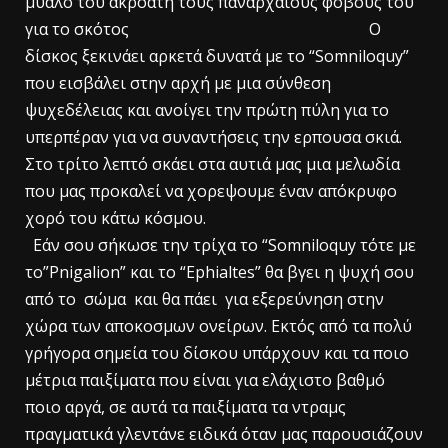
μυαλό του ακροατή τους πανάρχαιους φόβους του
για το σκότος Ο
δίσκος ξεκινάει αρκετά δυνατά με το “Somniloquy”
που εισβάλει στην αρχή με μια σύνθεση
ψυχεδέλειας και ανοίγει την πρώτη πύλη για το
υπερπέραν για να συναντήσεις την ερπουσα σκιά.
Στο τρίτο λεπτό σκάει στα αυτιά μας μια μελωδία
που μας προκαλεί να χορεψουμε έναν απόκρυφο
χορό του κάτω κόσμου.
Εάν σου σήκωσε την τρίχα το “Somniloquy τότε με
το”Pnigalion” και το “Ephialtes” θα βγει η ψυχή σου
από το σώμα και θα πάει για εξερεύνηση στην
χώρα των αποκοσμων ονείρων. Εκτός από τα πολύ
γρήγορα σημεία του δίσκου υπάρχουν και τα ποιο
μέτρια παιξίματα που είναι για ελάχιστο βαθμό
ποιο αργά, σε αυτά τα παιξίματα τα ντραμς
πραγματικά γλεντάνε ειδικά όταν μας παρουσιάζουν