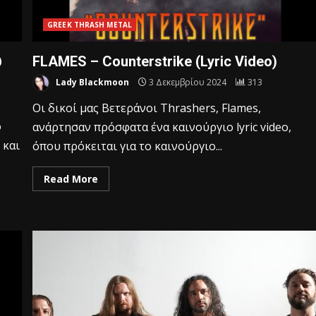
GREEK THRASH METAL
@
FLAMES – Counterstrike (Lyric Video)
Lady Blackmoon
3 Δεκεμβρίου 2024
313
Οι δικοί μας Βετεράνοι Thrashers, Flames,
ό
ανάρτησαν πρόσφατα ένα καινούργιο lyric video,
 και
όπου πρόκειται για το καινούργιο...
Read More