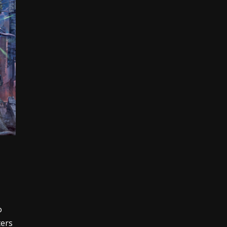
ο
ters